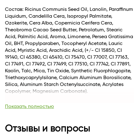
макияжа, так и для яркого, дерзкого вечернего
образа.
Состав: Ricinus Communis Seed Oil, Lanolin, Paraffinum
Liquidum, Candelilla Cera, Isopropyl Palmitate,
Ozokerite, Cera Alba, Copernicia Cerifera Cera,
Theobroma Cacao Seed Butter, Petrolatum, Stearic
Acid, Palmitic Acid, Aroma, Limonene, Persea Gratissima
Oil, BHT, Propylparaben, Tocopheryl Acetate, Lauric
Acid, Myristic Acid, Arachidic Acid, (+/- CI 15850, CI
19140, CI 45380, CI 45410, CI 75470, CI 77007, CI 77163,
CI 77491, CI 77492, CI 77499, CI 77510, CI 77742, CI 77891,
Kaolin, Talc, Mica, Tin Оxide, Synthetic Fluorphlogopite,
Triethoxycaprylylsilane, Calcium Aluminum Borosilicate,
Silica, Aluminum Starch Octenylsuccinate, Acrylates
Copolymer, Magnesium Carbonate).
Вес, кг
0.028
Показать полностью
Длина
21
Для кого
для женщин
Возраст
Отзывы и вопросы
Для всех возрастных категорий
Комплектация
1