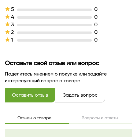
Линейка
Party
Активные компоненты
масло семян какао, вазелин
5
0
Тип кожи
для всех типов кожи
4
0
Назначение продукта
питание
3
0
Эффект / Свойство
питание
2
0
Тип продукта
Помада
1
0
Текстура
кремовая
Тон
125 нежная лаванда
Оттенок
нежная лаванда
Производитель
Белор Дизайн
Оставьте свой отзыв или вопрос
Страна бренда
БЕЛАРУСЬ
Поделитесь мнением о покупке или задайте
интересующий вопрос о товаре
Оставить отзыв
Задать вопрос
Отзывы о товаре
Вопросы и ответы