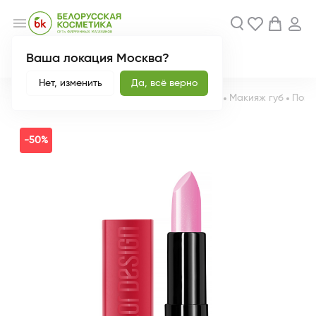
menu
Ваша локация Москва?
Акции
Новинки
Нет, изменить
Да, всё верно
Главная
Каталог
Декоративная косметика
Макияж губ
Пома
-50%