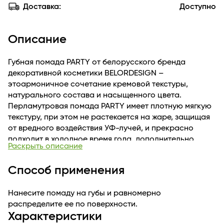
Доставка:
Доступно
Описание
Губная помада PARTY от белорусского бренда
декоративной косметики BELORDESIGN –
этоармоничное сочетание кремовой текстуры,
натурального состава и насыщенного цвета.
Перламутровая помада PARTY имеет плотную мягкую
текстуру, при этом не растекается на жаре, защищая
от вредного воздействия УФ-лучей, и прекрасно
подходит в холодное время года, дополнительно
Раскрыть описание
увлажняя и питая губы как защитный бальзам.Губная
помада отлично наносится, покрывает губы с первого
Способ применения
слоя. Цветовая палитра увлажняющей глянцевой
белорусской губной помады представлена широкой
Нанесите помаду на губы и равномерно
гаммой сатиновых, перламутровых и
распределите ее по поверхности.
суперперламутровых оттенков. Перламутровая
Характеристики
губная помада подойдет как для повседневного