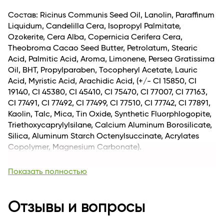
макияжа, так и для яркого, дерзкого вечернего
образа.
Состав: Ricinus Communis Seed Oil, Lanolin, Paraffinum
Liquidum, Candelilla Cera, Isopropyl Palmitate,
Ozokerite, Cera Alba, Copernicia Cerifera Cera,
Theobroma Cacao Seed Butter, Petrolatum, Stearic
Acid, Palmitic Acid, Aroma, Limonene, Persea Gratissima
Oil, BHT, Propylparaben, Tocopheryl Acetate, Lauric
Acid, Myristic Acid, Arachidic Acid, (+/- CI 15850, CI
19140, CI 45380, CI 45410, CI 75470, CI 77007, CI 77163,
CI 77491, CI 77492, CI 77499, CI 77510, CI 77742, CI 77891,
Kaolin, Talc, Mica, Tin Оxide, Synthetic Fluorphlogopite,
Triethoxycaprylylsilane, Calcium Aluminum Borosilicate,
Silica, Aluminum Starch Octenylsuccinate, Acrylates
Copolymer, Magnesium Carbonate).
Вес, кг
0.028
Показать полностью
Длина
21
Для кого
для женщин
Возраст
Отзывы и вопросы
Для всех возрастных категорий
Комплектация
1