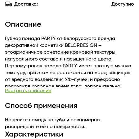
Доставка:
Доступно
Описание
Губная помада PARTY от белорусского бренда
декоративной косметики BELORDESIGN –
этоармоничное сочетание кремовой текстуры,
натурального состава и насыщенного цвета.
Перламутровая помада PARTY имеет плотную мягкую
текстуру, при этом не растекается на жаре, защищая
от вредного воздействия УФ-лучей, и прекрасно
подходит в холодное время года, дополнительно
Раскрыть описание
увлажняя и питая губы как защитный бальзам.Губная
помада отлично наносится, покрывает губы с первого
Способ применения
слоя. Цветовая палитра увлажняющей глянцевой
белорусской губной помады представлена широкой
Нанесите помаду на губы и равномерно
гаммой сатиновых, перламутровых и
распределите ее по поверхности.
суперперламутровых оттенков. Перламутровая
Характеристики
губная помада подойдет как для повседневного