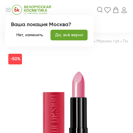
menu
Ваша локация Москва?
Акции
Новинки
Нет, изменить
Да, всё верно
Главная
Каталог
Декоративная косметика
Макияж губ
Пома
-50%