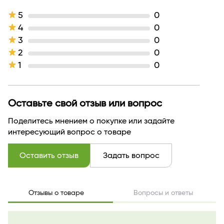
Линейка
Party
Активные компоненты
масло семян какао, вазелин
5
0
Тип кожи
для всех типов кожи
4
0
Назначение продукта
питание
3
0
Эффект / Свойство
питание
2
0
Тип продукта
Помада
1
0
Текстура
кремовая
Тон
131 дымчатая роза
Оттенок
дымчатая роза
Производитель
Белор Дизайн
Оставьте свой отзыв или вопрос
Страна бренда
БЕЛАРУСЬ
Поделитесь мнением о покупке или задайте
интересующий вопрос о товаре
Оставить отзыв
Задать вопрос
Отзывы о товаре
Вопросы и ответы