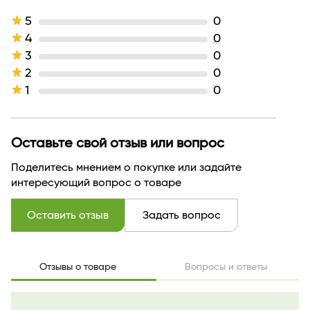
Линейка
Party
Активные компоненты
масло семян какао, вазелин
5
0
Тип кожи
для всех типов кожи
4
0
Назначение продукта
питание
3
0
Эффект / Свойство
питание
2
0
Тип продукта
Помада
1
0
Текстура
кремовая
Тон
39 пион
Оттенок
пион
Производитель
Белор Дизайн
Оставьте свой отзыв или вопрос
Страна бренда
БЕЛАРУСЬ
Поделитесь мнением о покупке или задайте
интересующий вопрос о товаре
Оставить отзыв
Задать вопрос
Отзывы о товаре
Вопросы и ответы