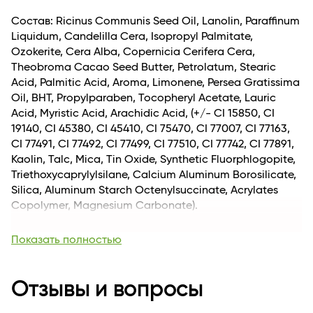
макияжа, так и для яркого, дерзкого вечернего
образа.
Состав: Ricinus Communis Seed Oil, Lanolin, Paraffinum
Liquidum, Candelilla Cera, Isopropyl Palmitate,
Ozokerite, Cera Alba, Copernicia Cerifera Cera,
Theobroma Cacao Seed Butter, Petrolatum, Stearic
Acid, Palmitic Acid, Aroma, Limonene, Persea Gratissima
Oil, BHT, Propylparaben, Tocopheryl Acetate, Lauric
Acid, Myristic Acid, Arachidic Acid, (+/- CI 15850, CI
19140, CI 45380, CI 45410, CI 75470, CI 77007, CI 77163,
CI 77491, CI 77492, CI 77499, CI 77510, CI 77742, CI 77891,
Kaolin, Talc, Mica, Tin Оxide, Synthetic Fluorphlogopite,
Triethoxycaprylylsilane, Calcium Aluminum Borosilicate,
Silica, Aluminum Starch Octenylsuccinate, Acrylates
Copolymer, Magnesium Carbonate).
Вес, кг
0.027
Показать полностью
Длина
21
Для кого
для женщин
Возраст
Отзывы и вопросы
Для всех возрастных категорий
Комплектация
1