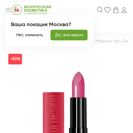
menu
Ваша локация Москва?
Акции
Новинки
Нет, изменить
Да, всё верно
Главная
Каталог
Декоративная косметика
Макияж губ
Пома
-50%