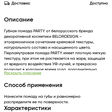
Доставка:
Доступно
Описание
Губная помада PARTY от белорусского бренда
декоративной косметики BELORDESIGN –
этоармоничное сочетание кремовой текстуры,
натурального состава и насыщенного цвета.
Перламутровая помада PARTY имеет плотную мягкую
текстуру, при этом не растекается на жаре, защищая
от вредного воздействия УФ-лучей, и прекрасно
подходит в холодное время года, дополнительно
Раскрыть описание
увлажняя и питая губы как защитный бальзам.Губная
помада отлично наносится, покрывает губы с первого
Способ применения
слоя. Цветовая палитра увлажняющей глянцевой
белорусской губной помады представлена широкой
Нанесите помаду на губы и равномерно
гаммой сатиновых, перламутровых и
распределите ее по поверхности.
суперперламутровых оттенков. Перламутровая
Характеристики
губная помада подойдет как для повседневного