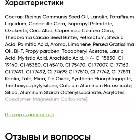
Характеристики
губная помада подойдет как для повседневного
макияжа, так и для яркого, дерзкого вечернего
образа.
Состав: Ricinus Communis Seed Oil, Lanolin, Paraffinum
Liquidum, Candelilla Cera, Isopropyl Palmitate,
Ozokerite, Cera Alba, Copernicia Cerifera Cera,
Theobroma Cacao Seed Butter, Petrolatum, Stearic
Acid, Palmitic Acid, Aroma, Limonene, Persea Gratissima
Oil, BHT, Propylparaben, Tocopheryl Acetate, Lauric
Acid, Myristic Acid, Arachidic Acid, (+/- CI 15850, CI
19140, CI 45380, CI 45410, CI 75470, CI 77007, CI 77163,
CI 77491, CI 77492, CI 77499, CI 77510, CI 77742, CI 77891,
Kaolin, Talc, Mica, Tin Оxide, Synthetic Fluorphlogopite,
Triethoxycaprylylsilane, Calcium Aluminum Borosilicate,
Silica, Aluminum Starch Octenylsuccinate, Acrylates
Copolymer, Magnesium Carbonate).
Вес, кг
0.028
Показать полностью
Длина
21
Для кого
для женщин
Возраст
Отзывы и вопросы
Для всех возрастных категорий