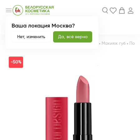
menu
Ваша локация Москва?
Акции
Новинки
Нет, изменить
Да, всё верно
Главная
Каталог
Декоративная косметика
Макияж губ
Пома
-50%