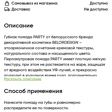
Самовывоз из магазина:
Доступно
Доставка:
Не доступно
Описание
Губная помада PARTY от белорусского бренда
декоративной косметики BELORDESIGN –
этоармоничное сочетание кремовой текстуры,
натурального состава и насыщенного цвета.
Перламутровая помада PARTY имеет плотную мягкую
текстуру, при этом не растекается на жаре, защищая
от вредного воздействия УФ-лучей, и прекрасно
подходит в холодное время года, дополнительно
Раскрыть описание
увлажняя и питая губы как защитный бальзам.Губная
помада отлично наносится, покрывает губы с первого
Способ применения
слоя. Цветовая палитра увлажняющей глянцевой
белорусской губной помады представлена широкой
Нанесите помаду на губы и равномерно
гаммой сатиновых, перламутровых и
распределите ее по поверхности.
суперперламутровых оттенков. Перламутровая