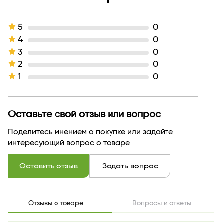
Комплектация
1
Линейка
Party
Активные компоненты
масло семян какао, вазелин
5
0
Тип кожи
для всех типов кожи
4
0
Назначение продукта
питание
3
0
Эффект / Свойство
питание
2
0
Тип продукта
Помада
1
0
Текстура
кремовая
Тон
80 розовая карамель
Оттенок
розовая карамель
Производитель
Белор Дизайн
Оставьте свой отзыв или вопрос
Страна бренда
БЕЛАРУСЬ
Поделитесь мнением о покупке или задайте
интересующий вопрос о товаре
Оставить отзыв
Задать вопрос
Отзывы о товаре
Вопросы и ответы