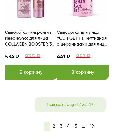
Сыворотка-микроиглы
Сыворотка для лица
NeedleShot для лица
YOU'll GET IT! Пептидная
COLLAGEN BOOSTER 30
с церамидами для лица
мл Витэкс
25мл Витэкс
935 ₽
881 ₽
534 ₽
441 ₽
В корзину
В корзину
Показать еще 12 из 217
1
2
3
4
5
…
19