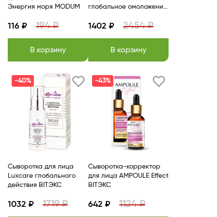
Энергия моря MODUM
глобальное омоложение
30мл Витэкс
194 ₽
2454 ₽
116 ₽
1402 ₽
В корзину
В корзину
-40%
-43%
Сыворотка для лица
Сыворотка-корректор
Luxcare глобального
для лица AMPOULE Effect
действия BITЭКС
BITЭКС
1719 ₽
1124 ₽
1032 ₽
642 ₽