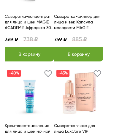
Сыворотка-концентрат
Сыворотка-филлер для
для лица и шеи MAGIE
лица и век Капсула
ACADEMIE Афродита 30
молодости MAGIE
мл
ACADEMIE
738 ₽
885 ₽
369 ₽
759 ₽
В корзину
В корзину
-40%
-43%
Крем-восстановление
Сыворотка-люкс для
для лица и шеи ночной
лица LuxCare VIP