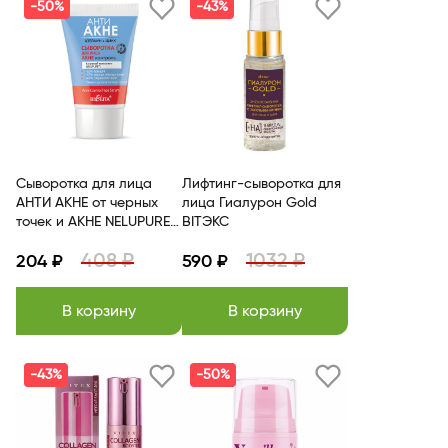
-50%
-43%
Сыворотка для лица
Лифтинг-сыворотка для
АНТИ АКНЕ от черных
лица Гиалурон Gold
точек и АКНЕ NELUPURE™
BITЭКС
Белита
408 ₽
1032 ₽
204 ₽
590 ₽
В корзину
В корзину
-43%
-50%