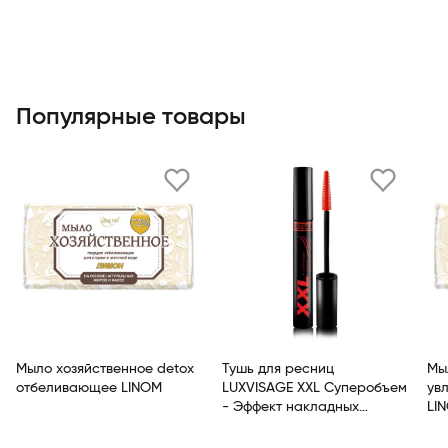
Популярные товары
Мыло хозяйственное detox
Тушь для ресниц
Мыл
отбеливающее LINOM
LUXVISAGE XXL Суперобъем
ув
- Эффект накладных
LI
ресниц Черный