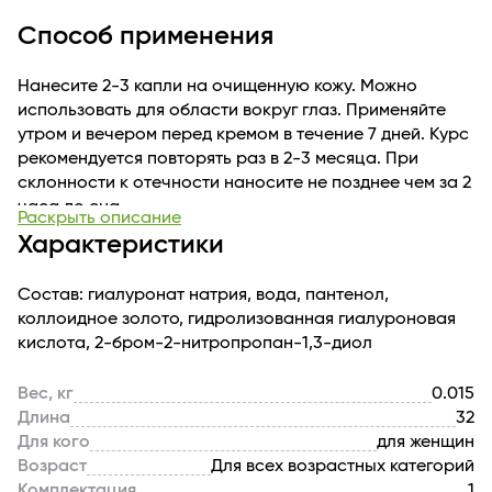
драгоценными элементами, которые трудно получить
Способ применения
из других внешних источников.
Нанесите 2-3 капли на очищенную кожу. Можно
использовать для области вокруг глаз. Применяйте
утром и вечером перед кремом в течение 7 дней. Курс
рекомендуется повторять раз в 2-3 месяца. При
склонности к отечности наносите не позднее чем за 2
часа до сна.
Раскрыть описание
Характеристики
Состав: гиалуронат натрия, вода, пантенол,
коллоидное золото, гидролизованная гиалуроновая
кислота, 2-бром-2-нитропропан-1,3-диол
Вес, кг
0.015
Длина
32
Для кого
для женщин
Возраст
Для всех возрастных категорий
Комплектация
1