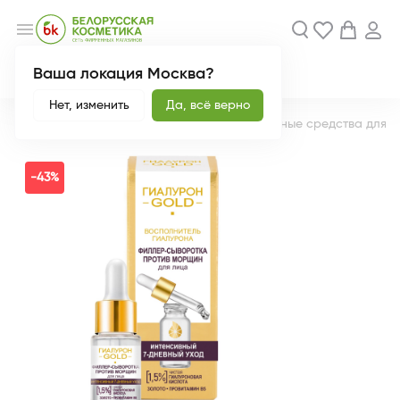
menu
Ваша локация Москва?
Акции
Новинки
Нет, изменить
Да, всё верно
Главная
Каталог
Уход за лицом
Интенсивные средства для л
-43%