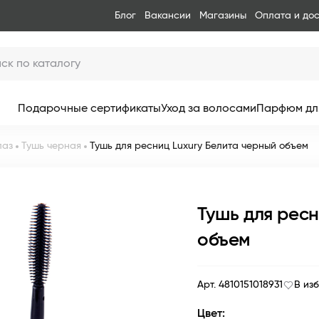
Блог
Вакансии
Магазины
Оплата и до
Подарочные сертификаты
Уход за волосами
Парфюм дл
лаз
Тушь черная
Тушь для ресниц Luxury Белита черный объем
Тушь для ресн
объем
Арт. 4810151018931
В из
Цвет: