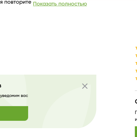
я повторите
Показать полностью
Назначение продукта
Эффект / Свойство
Тип продукта
Текстура
Производитель
Страна бренда
close
в
 уведомим вас