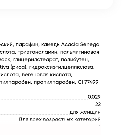
еский, парафин, камедь Acacia Senegal
ислота, триэтаноламин, пальмитиновая
воск, глицерилстеарат, полибутен,
tiva (риса), гидроксиэтилцеллюлоза,
ислота, бегеновая кислота,
тилпарабен, пропилпарабен, CI 77499
0.029
22
для женщин
Для всех возрастных категорий
1
Luxury