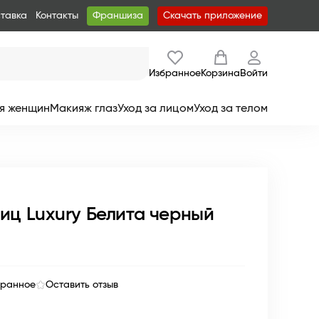
ставка
Контакты
Франшиза
Скачать приложение
Избранное
Корзина
Войти
я женщин
Макияж глаз
Уход за лицом
Уход за телом
иц Luxury Белита черный
бранное
Оставить отзыв