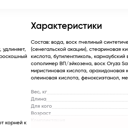
Характеристики
Состав: вода, воск пчелиный синтетич
 удлиняет,
(сенегальской акации), стеариновая к
 роскошный
кислота, бутиленгликоль, карнаубский 
сополимер ВП/эйкозена, воск Oryza Sa
миристиновая кислота, арахидоновая к
олеиновая кислота, феноксиэтанол, ме
Вес, кг
Длина
Для кого
Возраст
Комплектация
т корней к
Линейка