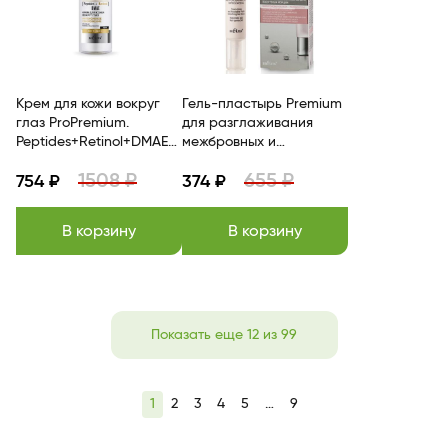
Крем для кожи вокруг
Гель-пластырь Premium
глаз ProPremium.
для разглаживания
Peptides+Retinol+DMAE
межбровных и
Интенсивное
носогубных складок 20
1508 ₽
655 ₽
омоложение 50м/Белита
754 ₽
мл Белита
374 ₽
В корзину
В корзину
Показать еще 12 из 99
1
2
3
4
5
…
9