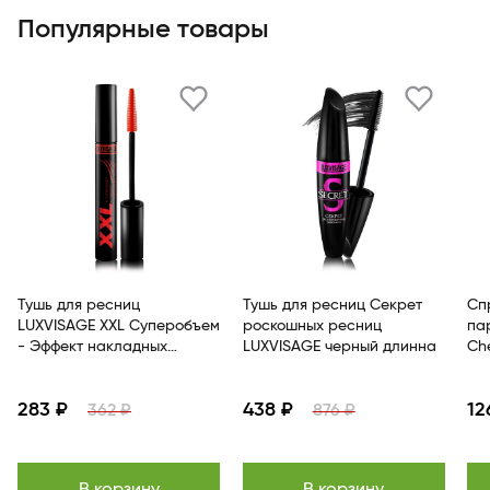
Популярные товары
Тушь для ресниц
Тушь для ресниц Секрет
Сп
LUXVISAGE XXL Суперобъем
роскошных ресниц
пар
- Эффект накладных
LUXVISAGE черный длинна
Che
ресниц Черный
De
283 ₽
438 ₽
12
362 ₽
876 ₽
В корзину
В корзину