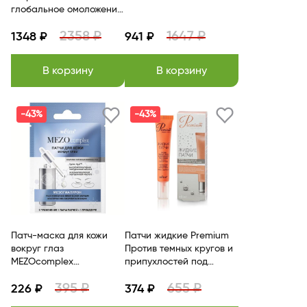
глобальное омоложение
30мл. Витэкс
2358 ₽
1647 ₽
1348 ₽
941 ₽
В корзину
В корзину
-43%
-43%
Патч-маска для кожи
Патчи жидкие Premium
вокруг глаз
Против темных кругов и
MEZOcomplex
припухлостей под
Мезогиалурон Белита
глазами 20 мл Белита
395 ₽
655 ₽
226 ₽
374 ₽