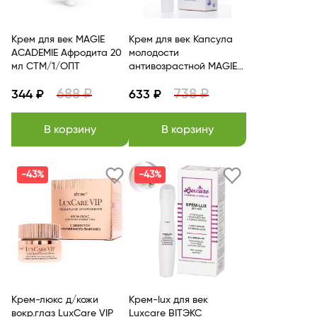
Крем для век MAGIE
Крем для век Капсула
ACADEMIE Афродита 20
молодости
мл СТМ/1/ОПТ
антивозрастной MAGIE
ACADEMIE
688 ₽
738 ₽
344 ₽
633 ₽
В корзину
В корзину
-43%
-43%
Крем-люкс д/кожи
Крем-lux для век
вокр.глаз LuxCare VIP
Luxcare BITЭКС