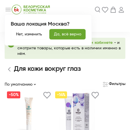
menu
Ваша локация Москва?
Акции
Новинки
Нет, изменить
Да, всё верно
info
Выберите любимый магазин в
личном кабинете
- и
смотрите товары, которые есть в наличии именно в
нём.
Для кожи вокруг глаз
Фильтры
По умолчанию
-50%
-14%