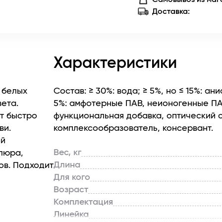
Доставка:
Характеристики
 белых
Состав: ≥ 30%: вода; ≥ 5%, но ≤ 15%: а
вета.
5%: амфотерные ПАВ, неионогенные ПА
т быстро
функциональная добавка, оптический 
ви.
комплексообразователь, консервант.
ой
Вес, кг
елюра,
Длина
ов. Подходит
Для кого
Возраст
Комплектация
Линейка