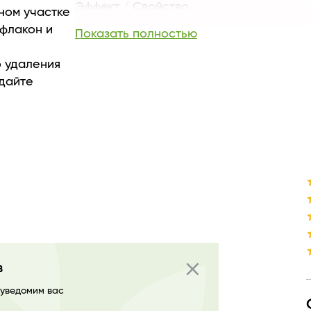
Эффект / Свойство
ном участке
Тип продукта
 флакон и
Показать полностью
Производитель
Страна бренда
о удаления
 дайте
зовании на
ле
 стойких
ставить на
 и тщательно
омендуется
close
в
 уведомим вас