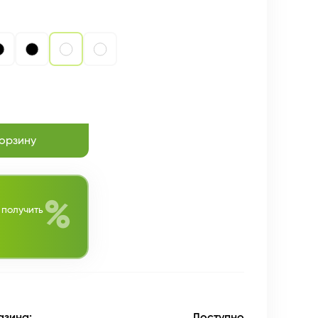
корзину
%
 получить
азина:
Доступно