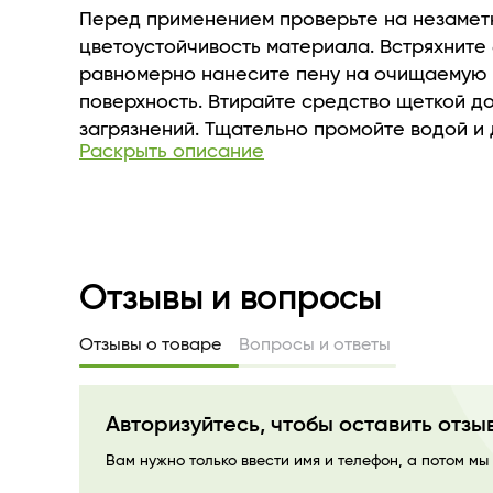
Перед применением проверьте на незамет
цветоустойчивость материала. Встряхните
равномерно нанесите пену на очищаемую
поверхность. Втирайте средство щеткой д
загрязнений. Тщательно промойте водой и
Раскрыть описание
высохнуть естественным путем. При исполь
ворсистых материалах рекомендуется пос
высыхания поднять ворс щеткой. Для более
пятен рекомендуется нанести средство и о
3−5 минут, после втереть средство щеткой
Отзывы и вопросы
промыть водой. Для очищения подошв рек
использовать жесткую щетку.
Отзывы о товаре
Вопросы и ответы
Авторизуйтесь, чтобы оставить отзы
Вам нужно только ввести имя и телефон, а потом мы