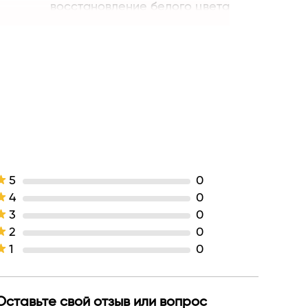
восстановление белого цвета
Средство для обуви
Дамавик
БЕЛАРУСЬ
5
0
4
0
3
0
2
0
1
0
Оставьте свой отзыв или вопрос