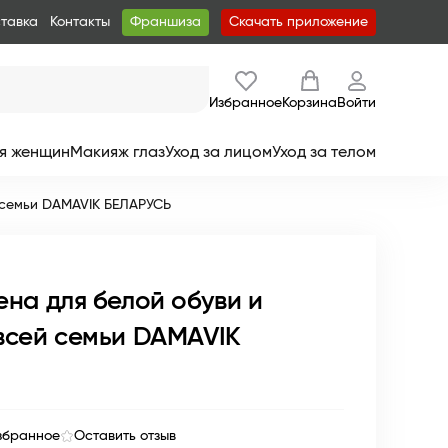
ставка
Контакты
Франшиза
Скачать приложение
Избранное
Корзина
Войти
я женщин
Макияж глаз
Уход за лицом
Уход за телом
 семьи DAMAVIK БЕЛАРУСЬ
на для белой обуви и
всей семьи DAMAVIK
збранное
Оставить отзыв