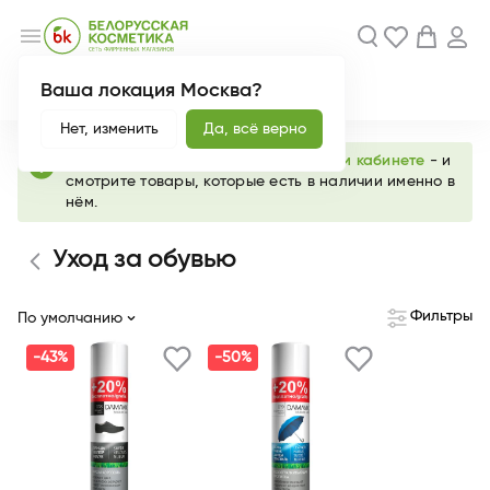
menu
Ваша локация Москва?
Акции
Новинки
Нет, изменить
Да, всё верно
info
Выберите любимый магазин в
личном кабинете
- и
смотрите товары, которые есть в наличии именно в
нём.
Уход за обувью
Фильтры
По умолчанию
-43%
-50%