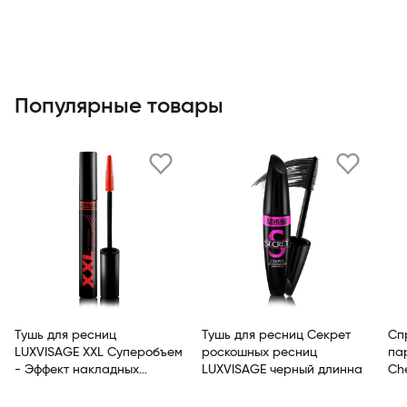
Популярные товары
Тушь для ресниц
Тушь для ресниц Секрет
Сп
LUXVISAGE XXL Суперобъем
роскошных ресниц
пар
- Эффект накладных
LUXVISAGE черный длинна
Che
ресниц Черный
De