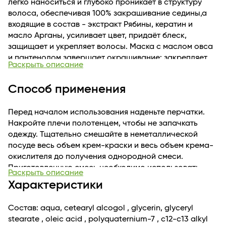
легко наноситься и глубоко проникает в структуру
волоса, обеспечивая 100% закрашивание седины,а
входящие в состав - экстракт Рябины, кератин и
масло Арганы, усиливает цвет, придаёт блеск,
защищает и укрепляет волосы. Маска с маслом овса
и пантенолом завершает окрашивание: закрепляет
Раскрыть описание
цвет, увлажняет и питает, делает волос гладким и
блестящим.
Способ применения
Перед началом использования наденьте перчатки.
Накройте плечи полотенцем, чтобы не запачкать
одежду. Тщательно смешайте в неметаллической
посуде весь объем крем-краски и весь объем крема-
окислителя до получения однородной смеси.
Приготовленную смесь необходимо использовать
Раскрыть описание
один раз.Если окрашивание происходит ВПЕРВЫЕ
Характеристики
1.Разделить волосы и нанести красящую смесь по
всей длине, начиная с затылка.
Состав: aqua, cetearyl alcogol , glycerin, glyceryl
2.Равномерно распределите красящую смесь ,
stearate , oleic acid , polyquaternium-7 , c12-c13 alkyl
используя кисточку или щёточку (можно