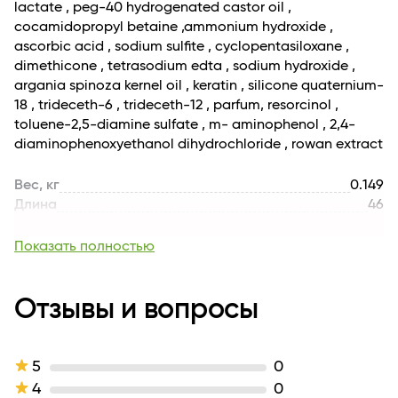
lactate , peg-40 hydrogenated castor oil ,
воспользоваться не металлической расчёской).
cocamidopropyl betaine ,ammonium hydroxide ,
3.Время воздействия : от 20 до 40 минут в зависимости
ascorbic acid , sodium sulfite , cyclopentasiloxane ,
от типа волос и желаемого оттенка.
dimethicone , tetrasodium edta , sodium hydroxide ,
Окрашивание отросших корней • Если волосы уже
argania spinoza kernel oil , keratin , silicone quaternium-
были окрашены,• Если заметна разница между
18 , trideceth-6 , trideceth-12 , parfum, resorcinol ,
отросшими и окрашенными волосами , • Если концы
toluene-2,5-diamine sulfate , m- aminophenol , 2,4-
волос темнее или поврежденны.
diaminophenoxyethanol dihydrochloride , rowan extract
1.Нанесите ½ часть красящей смеси на прикорневую
часть волос. Время воздействия на корнях- 30 минут.
Вес, кг
0.149
2.Распределите оставшуюся часть красящей смеси
Длина
46
по всей длине. Время воздействия по всей длине –
Для кого
для женщин
ещё 10 минут.
Возраст
16+
Показать полностью
Комплектация
1.КРЕМ- КРАСКА ОБЪЁМ -50 МЛ/ML,
2.КРЕМ-ОКИСЛИТЕЛЬ ОБЪЁМ -50
Отзывы и вопросы
МЛ/ML 3.МАСКА-УХОД ДЛЯ ВОЛОС
ОБЪЁМ -15 МЛ/ML , ИНСТРУКЦИЯ ПО
ПРИМЕНЕНИЮ , перчатки.
Линейка
Rowena
5
0
Активные
экстракт рябины , кератин, масто
4
0