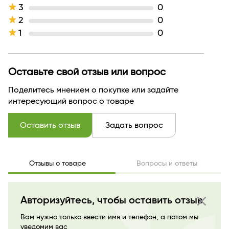
компоненты
арганы
3
0
Тип волос
для всех типов
2
0
Тип кожи
для нормальной
1
0
Назначение продукта
аммиачная
Тип продукта
Краска
Текстура
кремовая
Тон
тон 9.10
Оставьте свой отзыв или вопрос
Производитель
Экми Косметикс Групп
Поделитесь мнением о покупке или задайте
Страна бренда
БЕЛАРУСЬ
интересующий вопрос о товаре
Оставить отзыв
Задать вопрос
Отзывы о товаре
Вопросы и ответы
close
Авторизуйтесь, чтобы оставить отзыв
Вам нужно только ввести имя и телефон, а потом мы
уведомим вас