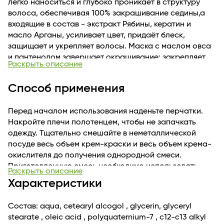
легко наноситься и глубоко проникает в структуру
волоса, обеспечивая 100% закрашивание седины,а
входящие в состав - экстракт Рябины, кератин и
масло Арганы, усиливает цвет, придаёт блеск,
защищает и укрепляет волосы. Маска с маслом овса
и пантенолом завершает окрашивание: закрепляет
Раскрыть описание
цвет, увлажняет и питает, делает волос гладким и
блестящим.
Способ применения
Перед началом использования наденьте перчатки.
Накройте плечи полотенцем, чтобы не запачкать
одежду. Тщательно смешайте в неметаллической
посуде весь объем крем-краски и весь объем крема-
окислителя до получения однородной смеси.
Приготовленную смесь необходимо использовать
Раскрыть описание
один раз.Если окрашивание происходит ВПЕРВЫЕ
Характеристики
1.Разделить волосы и нанести красящую смесь по
всей длине, начиная с затылка.
Состав: aqua, cetearyl alcogol , glycerin, glyceryl
2.Равномерно распределите красящую смесь ,
stearate , oleic acid , polyquaternium-7 , c12-c13 alkyl
используя кисточку или щёточку (можно