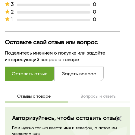
компоненты
арганы
3
0
Тип волос
для всех типов
2
0
Тип кожи
для нормальной
1
0
Назначение продукта
аммиачная
Тип продукта
Краска
Текстура
кремовая
Тон
тон 1.0
Оставьте свой отзыв или вопрос
Производитель
Экми Косметикс Групп
Поделитесь мнением о покупке или задайте
Страна бренда
БЕЛАРУСЬ
интересующий вопрос о товаре
Оставить отзыв
Задать вопрос
Отзывы о товаре
Вопросы и ответы
close
Авторизуйтесь, чтобы оставить отзыв
Вам нужно только ввести имя и телефон, а потом мы
уведомим вас