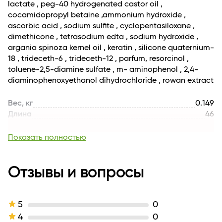
lactate , peg-40 hydrogenated castor oil ,
воспользоваться не металлической расчёской).
cocamidopropyl betaine ,ammonium hydroxide ,
3.Время воздействия : от 20 до 40 минут в зависимости
ascorbic acid , sodium sulfite , cyclopentasiloxane ,
от типа волос и желаемого оттенка.
dimethicone , tetrasodium edta , sodium hydroxide ,
Окрашивание отросших корней • Если волосы уже
argania spinoza kernel oil , keratin , silicone quaternium-
были окрашены,• Если заметна разница между
18 , trideceth-6 , trideceth-12 , parfum, resorcinol ,
отросшими и окрашенными волосами , • Если концы
toluene-2,5-diamine sulfate , m- aminophenol , 2,4-
волос темнее или поврежденны.
diaminophenoxyethanol dihydrochloride , rowan extract
1.Нанесите ½ часть красящей смеси на прикорневую
часть волос. Время воздействия на корнях- 30 минут.
Вес, кг
0.149
2.Распределите оставшуюся часть красящей смеси
Длина
46
по всей длине. Время воздействия по всей длине –
Для кого
для женщин
ещё 10 минут.
Возраст
16+
Показать полностью
Комплектация
1.КРЕМ- КРАСКА ОБЪЁМ -50 МЛ/ML,
2.КРЕМ-ОКИСЛИТЕЛЬ ОБЪЁМ -50
Отзывы и вопросы
МЛ/ML 3.МАСКА-УХОД ДЛЯ ВОЛОС
ОБЪЁМ -15 МЛ/ML , ИНСТРУКЦИЯ ПО
ПРИМЕНЕНИЮ , перчатки.
Линейка
Rowena
5
0
Активные
экстракт рябины , кератин, масто
4
0