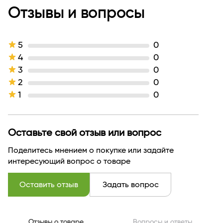
Тип продукта
Отзывы и вопросы
Крем
Текстура
кремовая
Производитель
Белита
Страна бренда
БЕЛАРУСЬ
5
0
4
0
3
0
2
0
1
0
Оставьте свой отзыв или вопрос
Поделитесь мнением о покупке или задайте
интересующий вопрос о товаре
Оставить отзыв
Задать вопрос
Отзывы о товаре
Вопросы и ответы