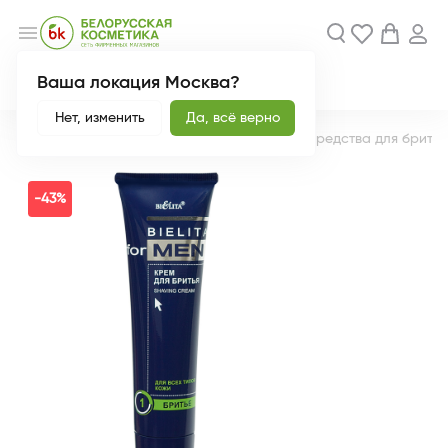
menu
Ваша локация Москва?
Акции
Новинки
Нет, изменить
Да, всё верно
Главная
Каталог
Мужской ассортимент
Средства для бритья
-43%