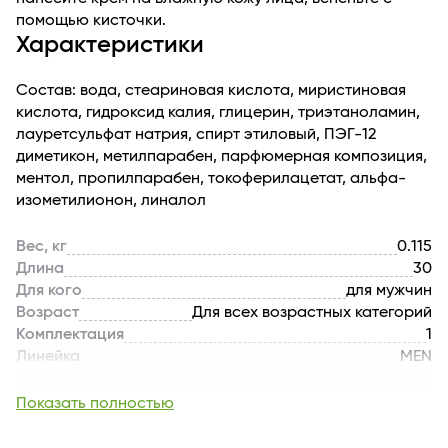
помощью кисточки.
Характеристики
Состав: вода, стеариновая кислота, миристиновая
кислота, гидроксид калия, глицерин, триэтаноламин,
лауретсульфат натрия, спирт этиловый, ПЭГ-12
диметикон, метилпарабен, парфюмерная композиция,
ментол, пропилпарабен, токоферилацетат, альфа-
изометилионон, линалол
Вес, кг
0.115
Длина
30
Для кого
для мужчин
Возраст
Для всех возрастных категорий
Комплектация
1
Линейка
MEN
Активные
лицерин, витамин Е, ментол,
компоненты
силиконовое масло
Показать полностью
Назначение продукта
увлажнение
Эффект / Свойство
охлаждающий эффект