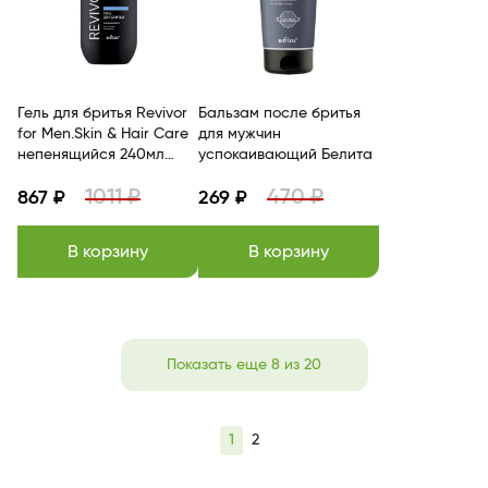
Гель для бритья Revivor
Бальзам после бритья
for Men.Skin & Hair Care
для мужчин
непенящийся 240мл
успокаивающий Белита
Белита
1011 ₽
470 ₽
867 ₽
269 ₽
В корзину
В корзину
Показать еще 8 из 20
1
2