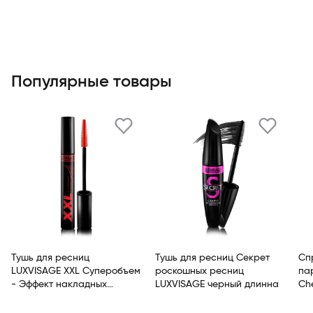
Популярные товары
Тушь для ресниц
Тушь для ресниц Секрет
Сп
LUXVISAGE XXL Суперобъем
роскошных ресниц
пар
- Эффект накладных
LUXVISAGE черный длинна
Che
ресниц Черный
De