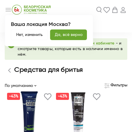
menu
Ваша локация Москва?
Акции
Новинки
Нет, изменить
Да, всё верно
info
Выберите любимый магазин в
личном кабинете
- и
смотрите товары, которые есть в наличии именно в
нём.
Средства для бритья
Фильтры
По умолчанию
-43%
-43%