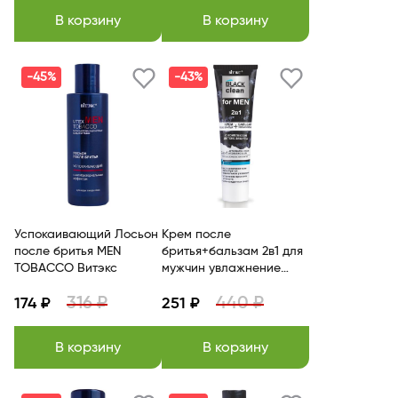
В корзину
В корзину
-45%
-43%
Успокаивающий Лосьон
Крем после
после бритья MEN
бритья+бальзам 2в1 для
TOBACCO Витэкс
мужчин увлажнение
детокс-эффект BITЭКС
316 ₽
440 ₽
174 ₽
251 ₽
В корзину
В корзину