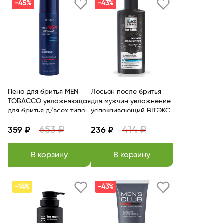
-45%
-43%
Пена для бритья MEN
Лосьон после бритья
TOBACCO увлажняющая
для мужчин увлажнение
для бритья д/всех типов
успокаивающий BITЭКС
кожи 250мл/Витэкс
653 ₽
414 ₽
359 ₽
236 ₽
В корзину
В корзину
-14%
-43%