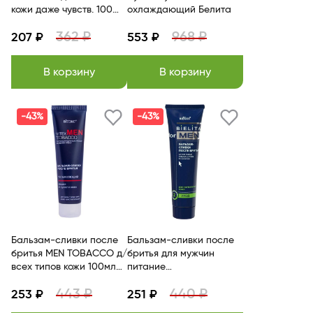
кожи даже чувств. 100
охлаждающий Белита
мл.Витэкс
362 ₽
968 ₽
207 ₽
553 ₽
В корзину
В корзину
-43%
-43%
Бальзам-сливки после
Бальзам-сливки после
бритья MEN TOBACCO д/
бритья для мужчин
всех типов кожи 100мл
питание
Витэкс
успокаивающий эффект
443 ₽
440 ₽
253 ₽
Белита
251 ₽