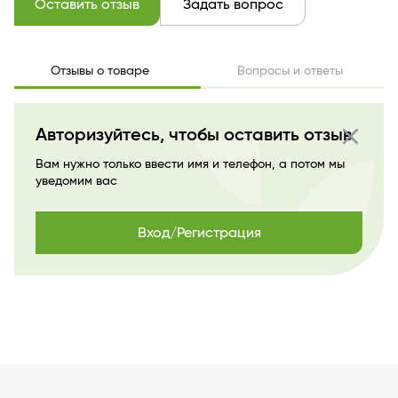
Эффект / Свойство
гладкость и упругость
Оставить отзыв
Задать вопрос
Тип продукта
Крем
Текстура
жидкая
Производитель
Витэкс
Отзывы о товаре
Вопросы и ответы
Страна бренда
БЕЛАРУСЬ
close
Авторизуйтесь, чтобы оставить отзыв
Вам нужно только ввести имя и телефон, а потом мы
уведомим вас
Вход/Регистрация