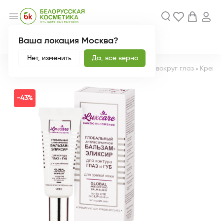
menu
Ваша локация Москва?
Акции
Новинки
Нет, изменить
Да, всё верно
Главная
Каталог
Уход за лицом
Для кожи вокруг глаз
Кремы
-43%