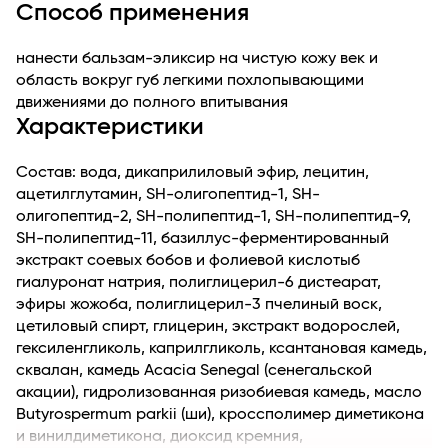
Способ применения
на 21% уменьшается объем морщин "гусиные лапки"
на 45% уменьшаются морщины нижнего века
нанести бальзам-эликсир на чистую кожу век и
на 47% улучшается эластичность кожи
область вокруг губ легкими похлопывающими
на 64% повышается увлажненность кожи
движениями до полного впитывания
Shadownyl способствует уменьшению черных кругов
Характеристики
и освежает контуры глаз.
Easyliance обеспечивает коже мгновенный
разглаживающий и подтягивающий эффект.
Состав: вода, дикаприлиловый эфир, лецитин,
Сквалан оказывает омолаживающее действие и
ацетилглутамин, SH-олигопептид-1, SH-
уменьшает морщинки, смягчает и увлажняет кожу.
олигопептид-2, SH-полипептид-1, SH-полипептид-9,
Благодаря действию бальзама-эликсира кожа вокруг
SH-полипептид-11, базиллус-ферментированный
глаз и губ выглядит молодой и сияющей, вечером
экстракт соевых бобов и фолиевой кислотыб
взгляд остается таким же выразительным, как и утром,
гиалуронат натрия, полиглицерил-6 дистеарат,
без малейших следов усталости.
эфиры жожоба, полиглицерил-3 пчелиный воск,
цетиловый спирт, глицерин, экстракт водорослей,
гексиленгликоль, каприлгликоль, ксантановая камедь,
сквалан, камедь Acacia Senegal (сенегальской
акации), гидролизованная ризобиевая камедь, масло
Butyrospermum parkii (ши), кроссполимер диметикона
и винилдиметикона, диоксид кремния,