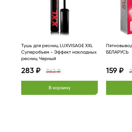
Тушь для ресниц LUXVISAGE XXL
Пятновыво
Суперобъем - Эффект накладных
БЕЛАРУСЬ
ресниц Черный
283 ₽
159 ₽
362 ₽
В корзину
Item
1
of
13