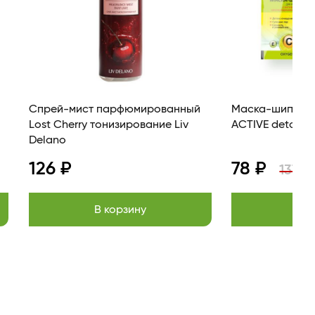
Спрей-мист парфюмированный
Маска-шипучка
Lost Cherry тонизирование Liv
ACTIVE detox B
Delano
126 ₽
78 ₽
137 ₽
В корзину
В к