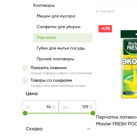
Хозтовары
4 товара
Мешки для мусора
Салфетки для уборки
-43%
Перчатки
Губки для мытья посуды
Прочие хозтовары
Показать новинки
только товары нового поступления
Товары со скидками
скидки или комплектные акции
Цена
от
₽
до
₽
Перчатки латексные Master FRESH
Master FRESH Р
Скидка