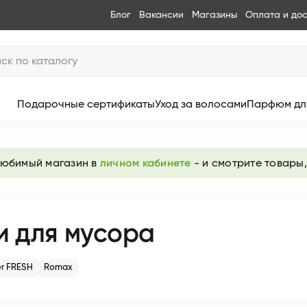
Блог
Вакансии
Магазины
Оплата и до
Подарочные сертификаты
Уход за волосами
Парфюм дл
любимый магазин в
личном кабинете
- и смотрите товары,
 для мусора
r FRESH
Romax