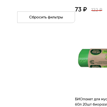
73 ₽
122 ₽
Сбросить фильтры
Просмотр
БИОпакет для му
60л 20шт биораз