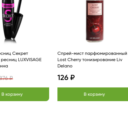
есниц Секрет
Спрей-мист парфюмированный
 ресниц LUXVISAGE
Lost Cherry тонизирование Liv
 длинна
Delano
126 ₽
876 ₽
В корзину
В корзину