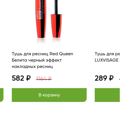
Тушь для ресниц Red Queen
Тушь для ресни
Белита черный эффект
накладных ресниц
582 ₽
289 ₽
1164 ₽
408
В корзину
В к