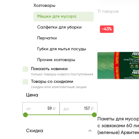
Хозтовары
11 товаров
Мешки для мусора
Салфетки для уборки
-43%
Перчатки
Губки для мытья посуды
Прочие хозтовары
Показать новинки
только товары нового поступления
Товары со скидками
скидки или комплектные акции
Цена
от
₽
до
₽
Пакеты для мусор
с завязками 60 ли
Скидка
(зеленые) Арвите