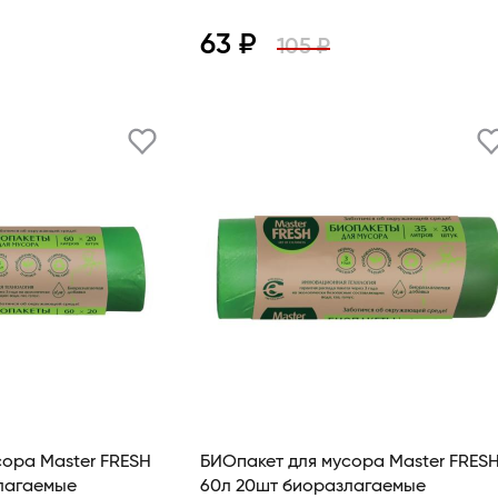
63 ₽
105 ₽
В корзину
Просмотр
сора Master FRESH
БИОпакет для мусора Master FRES
лагаемые
60л 20шт биоразлагаемые