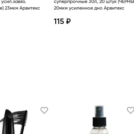
усил.завяз.
суперпрочные 30л, 20 штук (ЧЕРНЫ
е) 23мкм Арвитекс
20мкм усиленное дно Арвитекс
115 ₽
смотр
Просмотр