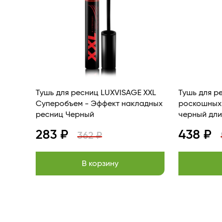
Тушь для ресниц LUXVISAGE XXL
Тушь для р
Суперобъем - Эффект накладных
роскошных
ресниц Черный
черный
283 ₽
438 ₽
362 ₽
В корзину
Item
1
of
13