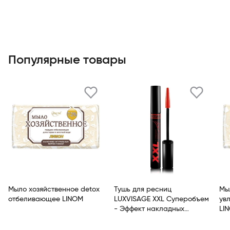
Популярные товары
Мыло хозяйственное detox
Тушь для ресниц
Мыл
отбеливающее LINOM
LUXVISAGE XXL Суперобъем
ув
- Эффект накладных
LI
ресниц Черный