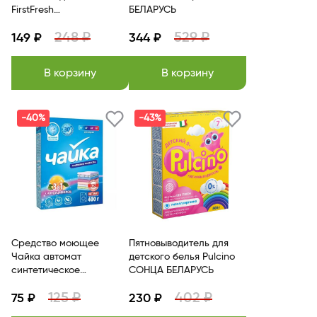
FirstFresh
БЕЛАРУСЬ
Универсальный 35 г
248 ₽
529 ₽
АЭРО-ПРО
149 ₽
344 ₽
В корзину
В корзину
-40%
-43%
Средство моющее
Пятновыводитель для
Чайка автомат
детского белья Pulcino
синтетическое
СОНЦА БЕЛАРУСЬ
порошкообразное 3в1
125 ₽
402 ₽
400г СОНЦА
75 ₽
230 ₽