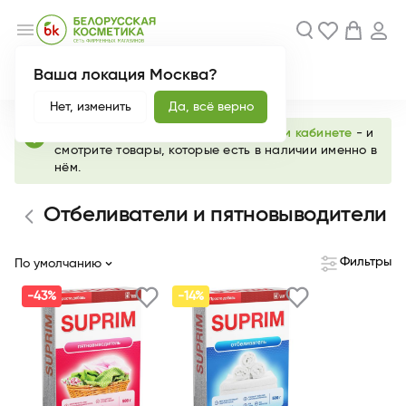
menu
Ваша локация Москва?
Акции
Новинки
Нет, изменить
Да, всё верно
info
Выберите любимый магазин в
личном кабинете
- и
смотрите товары, которые есть в наличии именно в
нём.
Отбеливатели и пятновыводители
Фильтры
По умолчанию
-43%
-14%