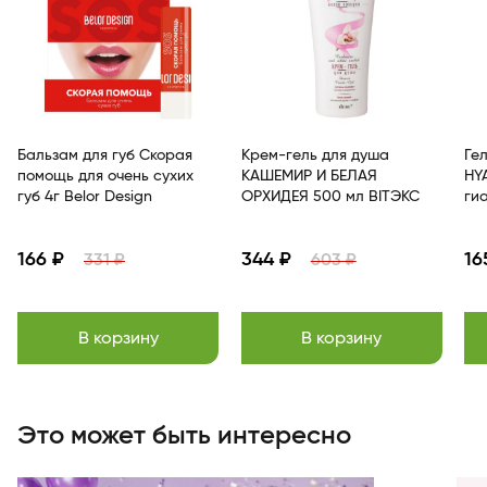
Бальзам для губ Скорая
Крем-гель для душа
Ге
помощь для очень сухих
КАШЕМИР И БЕЛАЯ
HY
губ 4г Belor Design
ОРХИДЕЯ 500 мл BITЭКС
ги
166 ₽
344 ₽
16
331 ₽
603 ₽
В корзину
В корзину
Item
1
of
Это может быть интересно
9