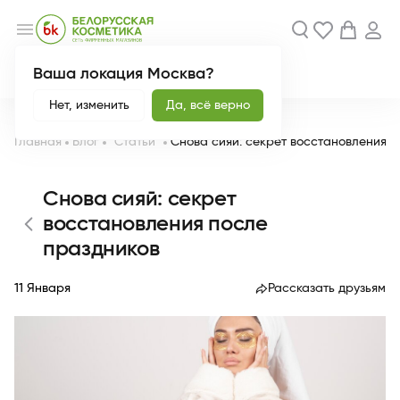
menu
Ваша локация Москва?
Акции
Новинки
Нет, изменить
Да, всё верно
Главная
Блог
"Статьи"
Снова сияй: секрет восстановления п
Снова сияй: секрет
восстановления после
праздников
11 Января
Рассказать друзьям