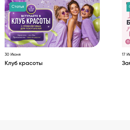
Статья
30 Июня
17 
Клуб красоты
За
Item
1
of
10