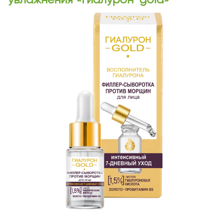
увлажнения «Гиалурон-gold»