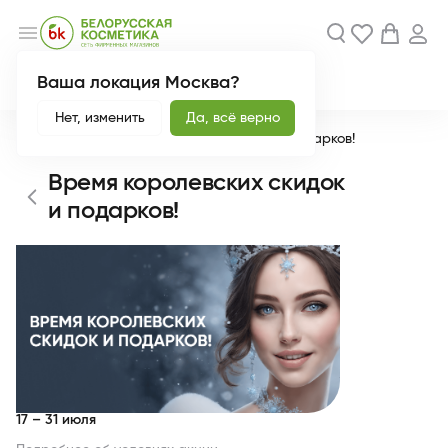
menu
Ваша локация Москва?
Акции
Новинки
Нет, изменить
Да, всё верно
Главная
Время королевских скидок и подарков!
Время королевских скидок
и подарков!
17 – 31 июля