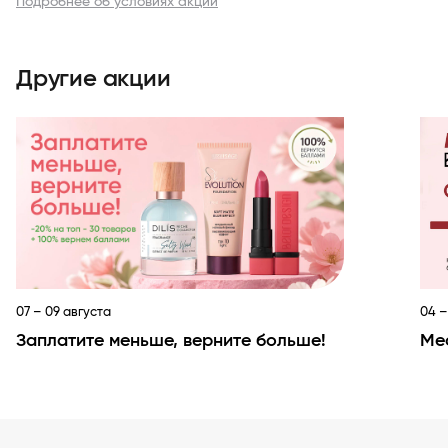
Подробнее об условиях акции
Другие акции
07 – 09 августа
04 –
Заплатите меньше, верните больше!
Мес
Item
1
of