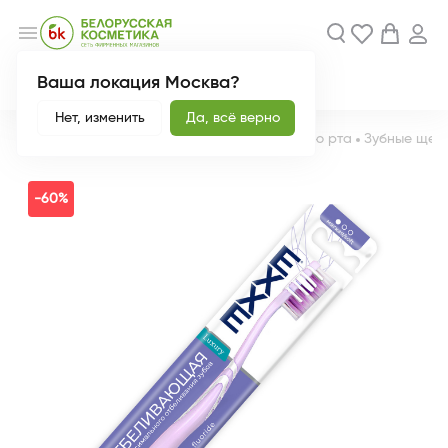
menu
Ваша локация Москва?
Акции
Новинки
Нет, изменить
Да, всё верно
Главная
Каталог
Гигиена
Уход заполостью рта
Зубные щет
-60%