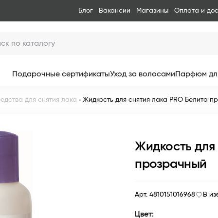
Блог
Вакансии
Магазины
Оплата и до
Подарочные сертификаты
Уход за волосами
Парфюм дл
едства для снятия лака
Жидкость для снятия лака PRO Белита п
Жидкость для 
прозрачный
Арт. 4810151016968
В из
Цвет: