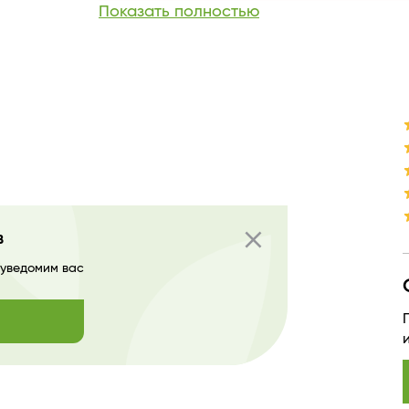
Показать полностью
Текстура
Производитель
Страна бренда
close
в
 уведомим вас