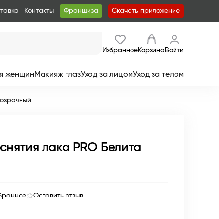
ставка
Контакты
Франшиза
Скачать приложение
Избранное
Корзина
Войти
я женщин
Макияж глаз
Уход за лицом
Уход за телом
розрачный
снятия лака PRO Белита
бранное
Оставить отзыв