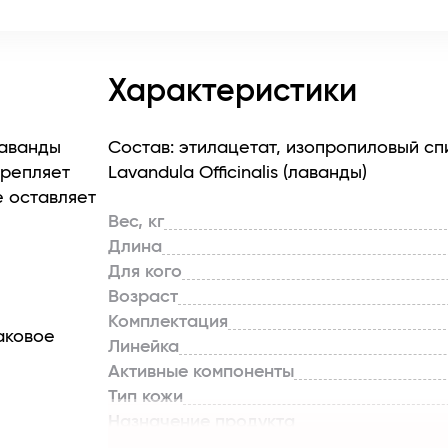
Характеристики
лаванды
Состав: этилацетат, изопропиловый с
крепляет
Lavandula Officinalis (лаванды)
е оставляет
Вес, кг
Длина
Для кого
Возраст
Комплектация
аковое
Линейка
Активные компоненты
Тип кожи
Назначение продукта
Тип продукта