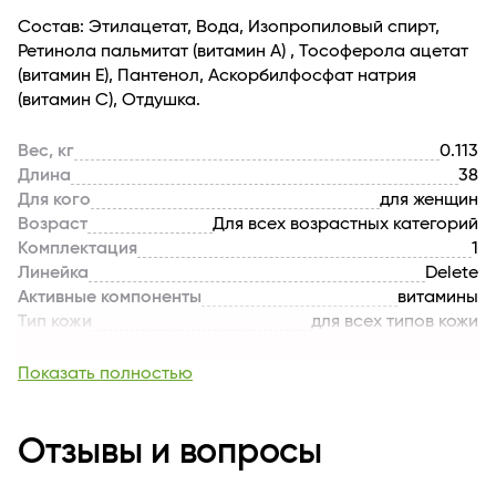
Состав: Этилацетат, Вода, Изопропиловый спирт,
Ретинола пальмитат (витамин А) , Тософерола ацетат
(витамин Е), Пантенол, Аскорбилфосфат натрия
(витамин С), Отдушка.
Вес, кг
0.113
Длина
38
Для кого
для женщин
Возраст
Для всех возрастных категорий
Комплектация
1
Линейка
Delete
Активные компоненты
витамины
Тип кожи
для всех типов кожи
Тип продукта
Жидкость для снятия
Текстура
жидкая
Показать полностью
Производитель
Фабрика Ромакс
Страна бренда
БЕЛАРУСЬ
Отзывы и вопросы