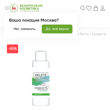
menu
Ваша локация Москва?
Акции
Новинки
Нет, изменить
Да, всё верно
Главная
Каталог
Декоративная косметика
Ногти
Средства д
-50%