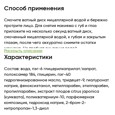
поры, увлажняет и тонизирует. Словно магниты,
Способ применения
мицеллы притягивают к себе частички загрязнений, а
затем легко удаляются с кожи с помощью ватного
Смочите ватный диск мицеллярной водой и бережно
диска. Солнечный коктейль из золотистого кумквата –
протрите лицо. Для снятия макияжа с губ и глаз
настоящий природный энергетик – насыщает кожу
приложите на несколько секунд ватный диск,
витаминами и минералами, совершенствуя ее и
смоченный мицеллярной водой, к губам и закрытым
наполняя жизненной силой.
глазам, после чего аккуратно снимите остатки
макияжа. Не требует смывания водой.
Раскрыть описание
Характеристики
Состав: вода, пэг-6 глицерилкаприлат/капрат,
полоксамер 184, глицерин, пэг-40
гидрогенизированное масло, тридецет-9, гиалуронат
натрия, феноксиэтанол, метилпарабен, этилпарабен,
пропилпарабен, экстракт плодов citrus japonica
(кумквата), поликватерниум-10, парфюмерная
композиция, гидроксид натрия, 2-бром-2-
нитропропан-1,3-диол