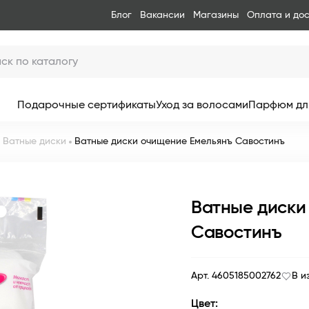
Блог
Вакансии
Магазины
Оплата и до
Подарочные сертификаты
Уход за волосами
Парфюм дл
Ватные диски
Ватные диски очищение Емельянъ Савостинъ
Ватные диски
Савостинъ
Арт. 4605185002762
В и
Цвет: