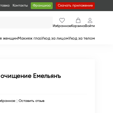
ставка
Контакты
Франшиза
Скачать приложение
Избранное
Корзина
Войти
я женщин
Макияж глаз
Уход за лицом
Уход за телом
 очищение Емельянъ
збранное
Оставить отзыв