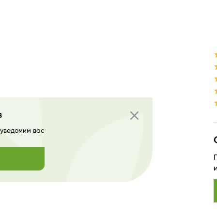
close
в
 уведомим вас