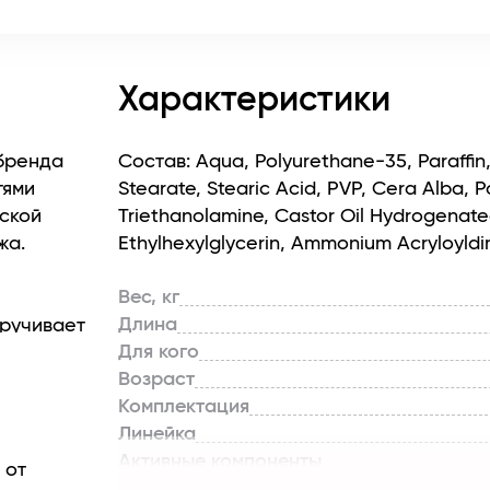
Характеристики
 бренда
Состав: Aqua, Polyurethane-35, Paraffin,
тями
Stearate, Stearic Acid, PVP, Cera Alba, 
ской
Triethanolamine, Castor Oil Hydrogenate
жа.
Ethylhexylglycerin, Ammonium Acryloyld
Вес, кг
Длина
кручивает
Для кого
ого взгляда,
Возраст
жим.
Комплектация
Линейка
чение
Активные компоненты
 Благодаря
 от
Тип кожи