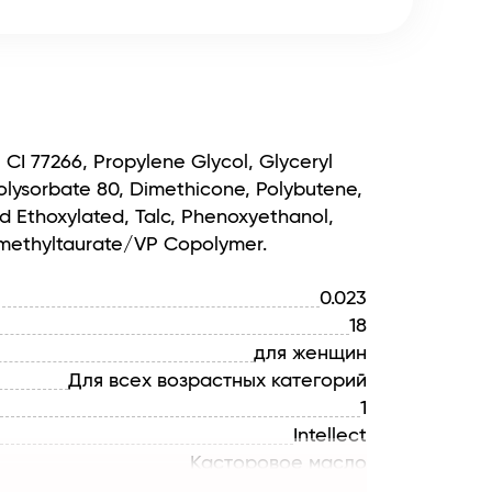
 CI 77266, Propylene Glycol, Glyceryl
Polysorbate 80, Dimethicone, Polybutene,
d Ethoxylated, Talc, Phenoxyethanol,
imethyltaurate/VP Copolymer.
0.023
18
для женщин
Для всех возрастных категорий
1
Intellect
Касторовое масло
для всех типов кожи