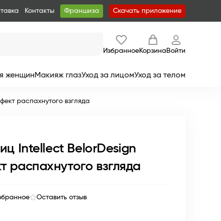
ставка
Контакты
Франшиза
Скачать приложение
Избранное
Корзина
Войти
я женщин
Макияж глаз
Уход за лицом
Уход за телом
ффект распахнутого взгляда
ц Intellect BelorDesign
т распахнутого взгляда
збранное
Оставить отзыв