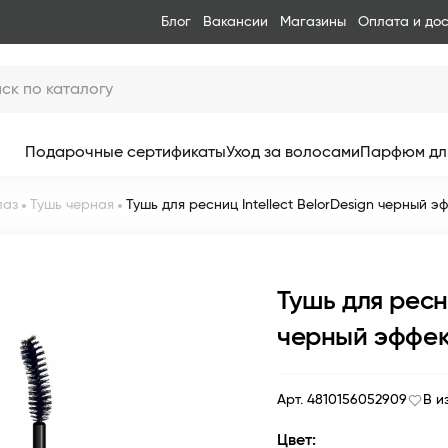
Блог
Вакансии
Магазины
Оплата и до
Подарочные сертификаты
Уход за волосами
Парфюм дл
лаз
Тушь черная
Тушь для ресниц Intellect BelorDesign черный э
Тушь для ресни
черный эффек
Арт. 4810156052909
В и
Цвет: