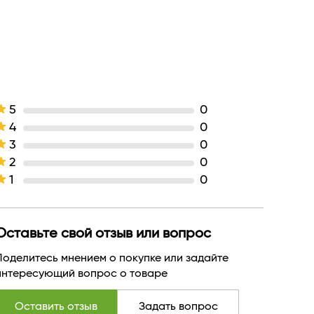
объем
эффект распахнутого взгляда
Тушь
кремовая
черная
Белор Дизайн
5
0
БЕЛАРУСЬ
4
0
3
0
2
0
1
0
Оставьте свой отзыв или вопрос
Поделитесь мнением о покупке или задайте
интересующий вопрос о товаре
Оставить отзыв
Задать вопрос