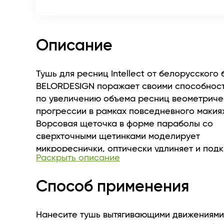
Описание
Тушь для ресниц Intellect от белорусского
BELORDESIGN поражает своими способнос
по увеличению объема ресниц веометриче
прогрессии в рамках повседневного макия
Ворсовая щеточка в форме параболы со
сверхточными щетинками моделирует
микрореснички, оптически удлиняет и под
Раскрыть описание
ресничный ряд, создавая эффект распахнут
который до сегодняшнего дня был недости
Способ применения
Инновационная формула с эффектом
«термотуши» поможет быть на высоте в те
активного дня и легко провести демакияж.
Нанесите тушь вытягивающими движениями