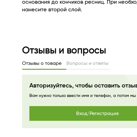
повышенному содержанию современных пи
основания до кончиков ресниц. При необх
тушь имеет насыщенную цветопередачу с 
нанесите второй слой.
нанесения, не прибегая к многослойности.
многослойном способе
использования сохраняетсяибкость и фикс
параметров ресничного ряда. Объемные,
разделенные и подкрученные ресницы — 
Отзывы и вопросы
фантастическая иллюзия, а результат алг
работы туши.
Отзывы о товаре
Вопросы и ответы
Авторизуйтесь, чтобы оставить отзы
Вам нужно только ввести имя и телефон, а потом мы
Вход/Регистрация