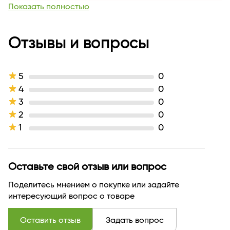
Страна бренда
БЕЛАРУСЬ
Показать полностью
Вес, кг
0.359
Длина
40
Отзывы и вопросы
5
0
4
0
3
0
2
0
1
0
Оставьте свой отзыв или вопрос
Поделитесь мнением о покупке или задайте
интересующий вопрос о товаре
Оставить отзыв
Задать вопрос