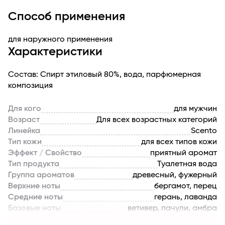
SCENTO Actual – это свежий аромат для вечных
Способ применения
искателей, харизматичных и уверенных в себе
охотников за приключениями. Независимо от того, где
для наружного применения
вы находитесь, SCENTO Actual будет сопровождать
Характеристики
вас, подчеркивая ваши самые сильные стороны.
Состав: Спирт этиловый 80%, вода, парфюмерная
композиция
Для кого
для мужчин
Возраст
Для всех возрастных категорий
Линейка
Scento
Тип кожи
для всех типов кожи
Эффект / Свойство
приятный аромат
Тип продукта
Туалетная вода
Группа ароматов
древесный, фужерный
Верхние ноты
бергамот, перец
Средние ноты
герань, лаванда
Базовые ноты
ветивер, пачули, амбра
Производитель
Дилис