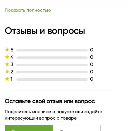
Базовые ноты
кедр, белый мускус
Производитель
Дилис
Показать полностью
Страна бренда
БЕЛАРУСЬ
Вес, кг
0.328
Длина
Отзывы и вопросы
52
5
0
4
0
3
0
2
0
1
0
Оставьте свой отзыв или вопрос
Поделитесь мнением о покупке или задайте
интересующий вопрос о товаре