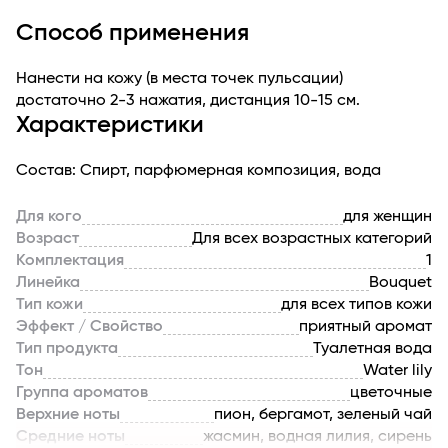
самые точные черты тонкой женской натуры:
Способ применения
гармоничность, легкость и нежность. Его присутствие
никогда не будет чрезмерным или навязчивым, что
Нанести на кожу (в места точек пульсации)
сделает его обладательницу по-настоящему
достаточно 2-3 нажатия, дистанция 10-15 см.
загадочной и таинственной.
Характеристики
Состав: Спирт, парфюмерная композиция, вода
Для кого
для женщин
Возраст
Для всех возрастных категорий
Комплектация
1
Линейка
Bouquet
Тип кожи
для всех типов кожи
Эффект / Свойство
приятный аромат
Тип продукта
Туалетная вода
Тон
Water lily
Группа ароматов
цветочные
Верхние ноты
пион, бергамот, зеленый чай
Средние ноты
жасмин, водная лилия, сирень