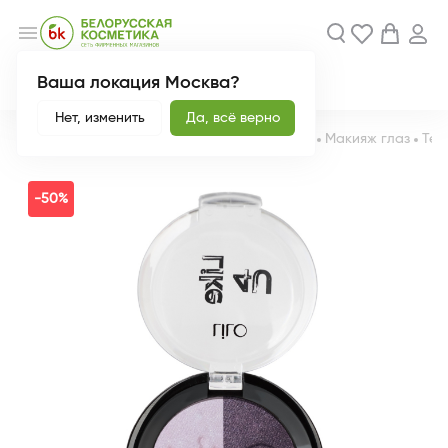
menu
Ваша локация Москва?
Акции
Новинки
Нет, изменить
Да, всё верно
Главная
Каталог
Декоративная косметика
Макияж глаз
Тен
-50%