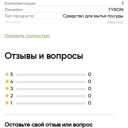
Комплектация
1
Линейка
TYRON
Тип продукта
Средство для мытья посуды
Аромат
лимона
Производитель
Арвитекс
Страна бренда
РОССИЯ
Показать полностью
Отзывы и вопросы
5
0
4
0
3
0
2
0
1
0
Оставьте свой отзыв или вопрос