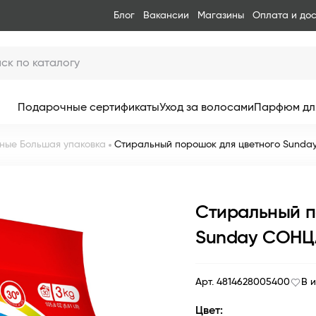
Блог
Вакансии
Магазины
Оплата и до
Подарочные сертификаты
Уход за волосами
Парфюм дл
ные Большая упаковка
Стиральный порошок для цветного Sund
Стиральный п
Sunday СОНЦ
Арт. 4814628005400
В 
Цвет: