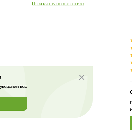
Показать полностью
close
в
 уведомим вас