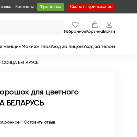
ставка
Контакты
Франшиза
Скачать приложение
Избранное
Корзина
Войти
я женщин
Макияж глаз
Уход за лицом
Уход за телом
ay СОНЦА БЕЛАРУСЬ
орошок для цветного
А БЕЛАРУСЬ
избранное
Оставить отзыв