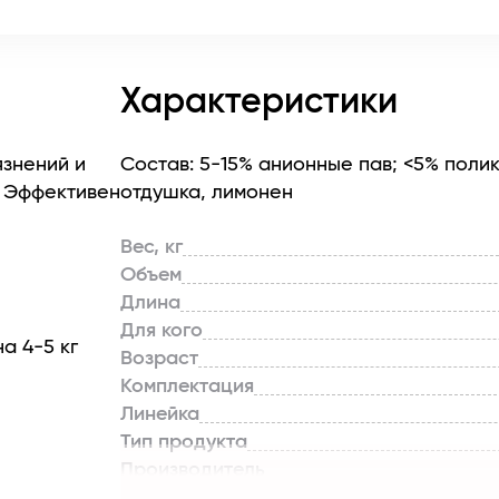
Характеристики
знений и
Состав: 5-15% анионные пав; <5% поли
. Эффективен
отдушка, лимонен
Вес, кг
Объем
Длина
Для кого
на 4-5 кг
Возраст
Комплектация
Линейка
Тип продукта
Производитель
Страна бренда