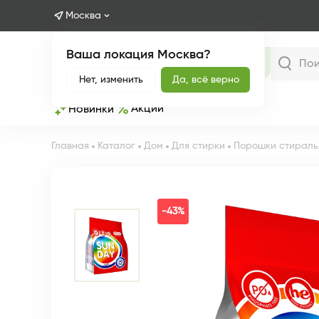
Москва
Ваша локация Москва?
Каталог
Нет, изменить
Да, всё верно
Акции
Новинки
Главная
Каталог
Дом
Для стирки
Порошки стираль
-43%