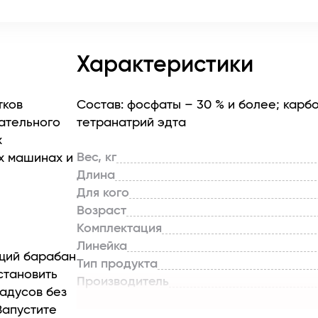
Характеристики
тков
Состав: фосфаты – 30 % и более; карб
ательного
тетранатрий эдта
х
Вес, кг
х машинах и
Длина
Для кого
Возраст
Комплектация
Линейка
ющий барабан
Тип продукта
становить
Производитель
адусов без
Страна бренда
Запустите