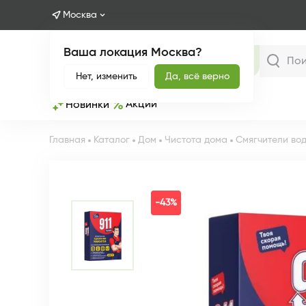
Москва
Ваша локация Москва?
Каталог
Нет, изменить
Да, всё верно
Акции
Новинки
Главная
Каталог
Дом
Чистота дома
Смягчители во
-43%