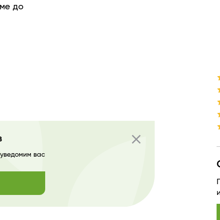
ме до
close
в
 уведомим вас