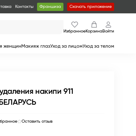
ставка
Контакты
Франшиза
Скачать приложение
Избранное
Корзина
Войти
я женщин
Макияж глаз
Уход за лицом
Уход за телом
удаления накипи 911
 БЕЛАРУСЬ
збранное
Оставить отзыв