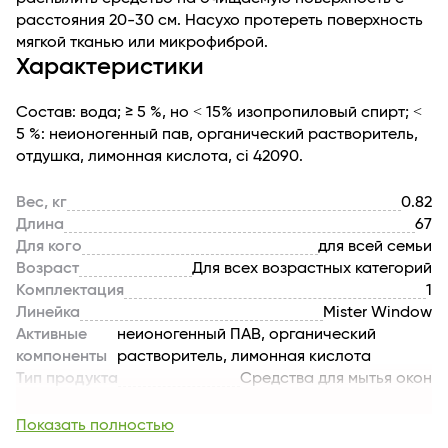
расстояния 20-30 см. Насухо протереть поверхность
мягкой тканью или микрофиброй.
Характеристики
Состав: вода; ≥ 5 %, но ˂ 15% изопропиловый спирт; ˂
5 %: неионогенный пав, органический растворитель,
отдушка, лимонная кислота, ci 42090.
Вес, кг
0.82
Длина
67
Для кого
для всей семьи
Возраст
Для всех возрастных категорий
Комплектация
1
Линейка
Mister Window
Активные
неионогенный ПАВ, органический
компоненты
растворитель, лимонная кислота
Тип продукта
Средства для мытья окон
Текстура
жидкая
Аромат
морская свежесть
Показать полностью
Производитель
Фабрика Ромакс