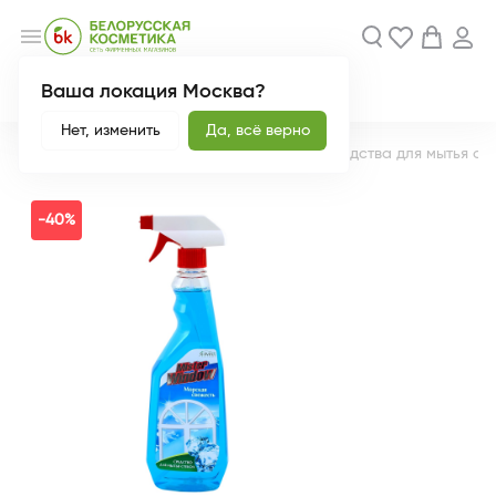
menu
Ваша локация Москва?
Акции
Новинки
Нет, изменить
Да, всё верно
Главная
Каталог
Дом
Чистота дома
Средства для мытья ок
-40%