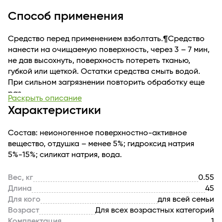
взболтать.
Способ применения
Средство нанести на очищаемую поверхность, через
3 – 7 мин, не дав высохнуть, поверхность потереть
Средство перед применением взболтать.¶Средство
тканью, губкой или щеткой. Остатки средства смыть
нанести на очищаемую поверхность, через 3 – 7 мин,
водой.
не дав высохнуть, поверхность потереть тканью,
При сильном загрязнении повторить обработку еще
губкой или щеткой. Остатки средства смыть водой.
раз.
При сильном загрязнении повторить обработку еще
Срок годности средства: 18 мес.
раз.
Раскрыть описание
Характеристики
Состав: неионогенное поверхностно-активное
вещество, отдушка – менее 5%; гидроксид натрия
5%-15%; силикат натрия, вода.
Вес, кг
0.55
Длина
45
Для кого
для всей семьи
Возраст
Для всех возрастных категорий
Комплектация
1