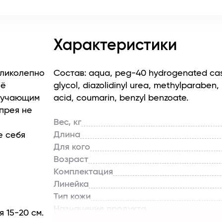
Характеристики
еликолепно
Состав: aqua, peg-40 hydrogenated castor
её
glycol, diazolidinyl urea, methylparaben,
злучающим
acid, сoumarin, benzyl benzoate.
прея не
Вес, кг
Длина
е себя
Для кого
Возраст
Комплектация
Линейка
Тип кожи
Назначение продукта
 15-20 см.
Тип продукта