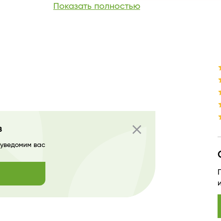
Показать полностью
Текстура
Производитель
Страна бренда
close
в
 уведомим вас