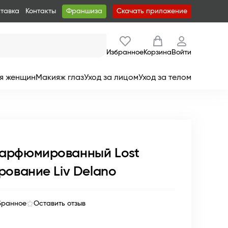
ставка
Контакты
Франшиза
Скачать приложение
Избранное
Корзина
Войти
я женщин
Макияж глаз
Уход за лицом
Уход за телом
парфюмированный Lost
рование Liv Delano
бранное
Оставить отзыв