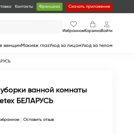
ставка
Контакты
Франшиза
Скачать приложение
Избранное
Корзина
Войти
я женщин
Макияж глаз
Уход за лицом
Уход за телом
АРУСЬ
 уборки ванной комнаты
tetex БЕЛАРУСЬ
избранное
Оставить отзыв