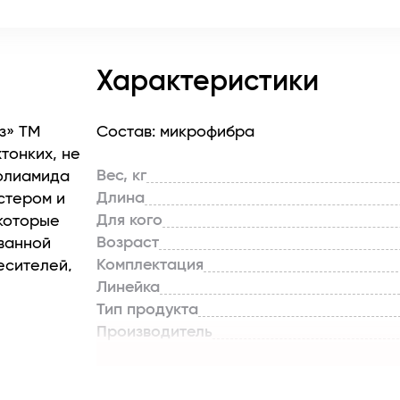
Характеристики
з» ТМ
Состав: микрофибра
тонких, не
Вес, кг
полиамида
Длина
стером и
Для кого
которые
Возраст
 ванной
Комплектация
месителей,
Линейка
кая текстура
Тип продукта
мость влаги
Производитель
рхности, не
Страна бренда