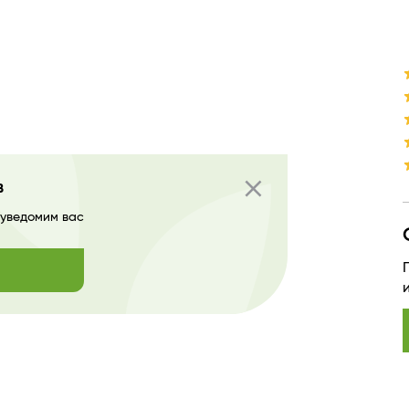
close
в
 уведомим вас