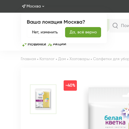
Москва
Ваша локация Москва?
Каталог
Нет, изменить
Да, всё верно
Акции
Новинки
Главная
Каталог
Дом
Хозтовары
Салфетки для убо
-40%