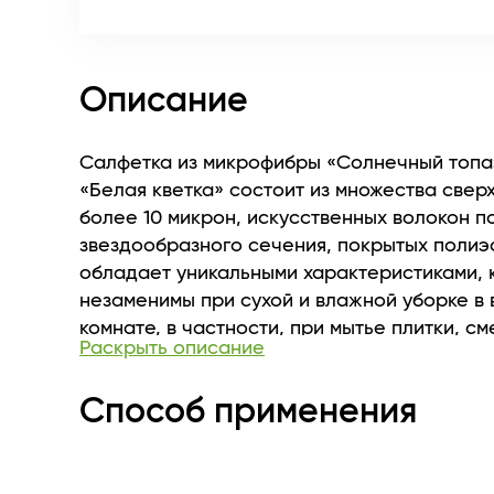
Описание
Салфетка из микрофибры «Солнечный топа
«Белая кветка» состоит из множества сверх
более 10 микрон, искусственных волокон 
звездообразного сечения, покрытых полиэ
обладает уникальными характеристиками, 
незаменимы при сухой и влажной уборке в
комнате, в частности, при мытье плитки, с
Раскрыть описание
душевых кабин. Плотная и в тоже время мяг
салфетки обеспечивает высокую поглощае
Способ применения
и позволяет ей свободно скользить по пове
оставляя царапин и ворсинок.