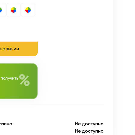
 наличии
%
 получить
азина:
Не доступно
Не доступно