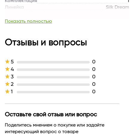
Комплектация
1
Линейка
Silk Dream
Тип кожи
для всех типов кожи
Назначение продукта
контуринг
Показать полностью
Эффект / Свойство
сатиновый финиш
Тип продукта
Румяна
Текстура
Отзывы и вопросы
пудровая
Тон
06 темный персик
Производитель
ООО "ЛЮКС-ВИЗАЖ"
Страна бренда
БЕЛАРУСЬ
5
0
4
0
3
0
2
0
1
0
Оставьте свой отзыв или вопрос
Поделитесь мнением о покупке или задайте
интересующий вопрос о товаре