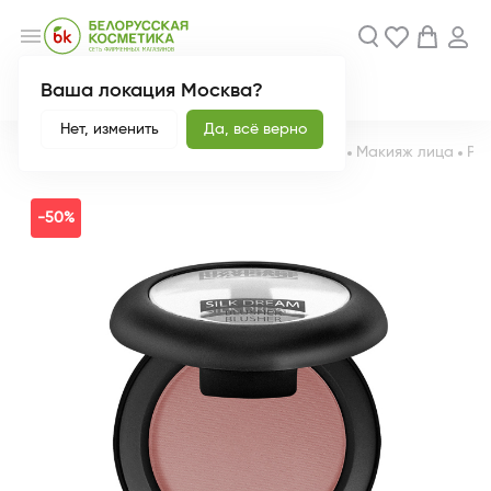
menu
Ваша локация Москва?
Акции
Новинки
Нет, изменить
Да, всё верно
Главная
Каталог
Декоративная косметика
Макияж лица
Ру
-50%