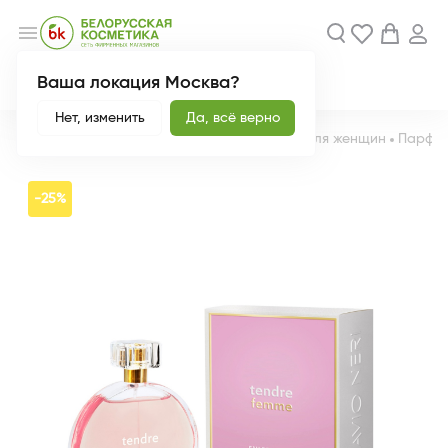
menu
Ваша локация Москва?
Акции
Новинки
Нет, изменить
Да, всё верно
Главная
Каталог
Парфюмерия
Парфюм для женщин
Парфюм
-25%