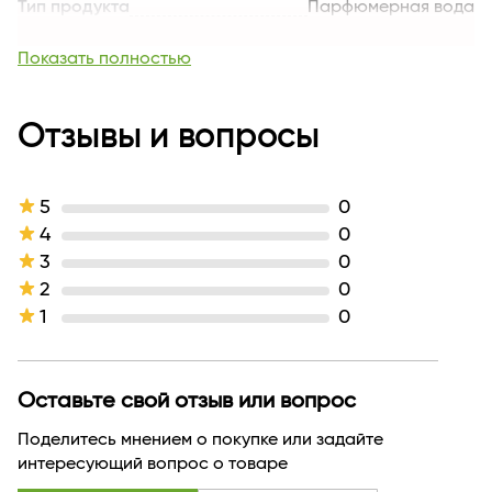
Тип продукта
Парфюмерная вода
Тон
TENDRE FEMME
Группа ароматов
цветочный, фруктовый
Показать полностью
Верхние ноты
грейпфрут, айва
Средние ноты
жасмин, гиацинт
Базовые ноты
Отзывы и вопросы
мускус, ирис, кедр, амбра
Производитель
Флавио Нери
Страна бренда
БЕЛАРУСЬ
5
0
4
0
3
0
2
0
1
0
Оставьте свой отзыв или вопрос
Поделитесь мнением о покупке или задайте
интересующий вопрос о товаре