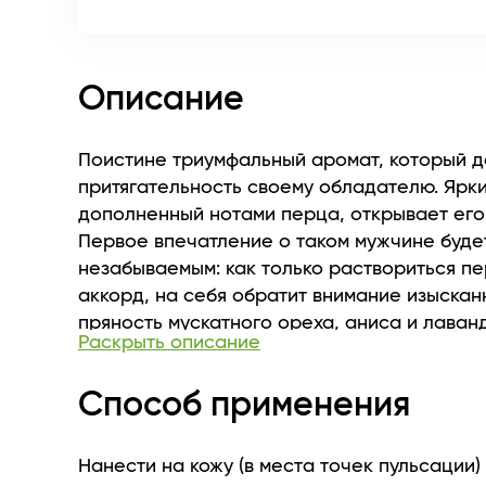
Описание
Поистине триумфальный аромат, который 
притягательность своему обладателю. Ярки
дополненный нотами перца, открывает его
Первое впечатление о таком мужчине буде
незабываемым: как только раствориться п
аккорд, на себя обратит внимание изыскан
пряность мускатного ореха, аниса и лаван
Раскрыть описание
Noir создан для того, чтобы очаровывать, а
манящего шлейфа это невозможно, именно
Способ применения
аромат растворяется в тонком звучании ва
амброксана.
Нанести на кожу (в места точек пульсации