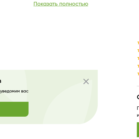
Показать полностью
Средние ноты
Базовые ноты
Производитель
Страна бренда
close
в
 уведомим вас