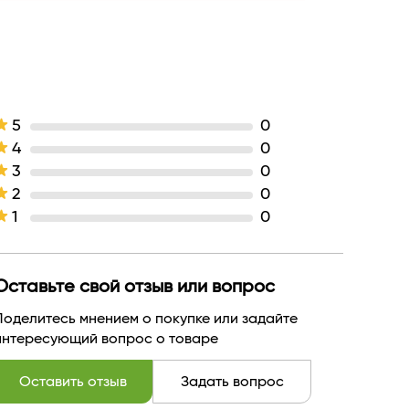
Лаванда, перец, мускатный орех, анис
Ваниль, амброксан
Дилис
БЕЛАРУСЬ
5
0
4
0
3
0
2
0
1
0
Оставьте свой отзыв или вопрос
Поделитесь мнением о покупке или задайте
интересующий вопрос о товаре
Оставить отзыв
Задать вопрос