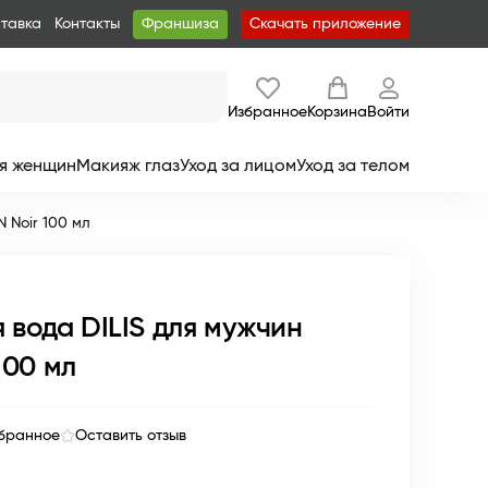
ставка
Контакты
Франшиза
Скачать приложение
Избранное
Корзина
Войти
я женщин
Макияж глаз
Уход за лицом
Уход за телом
 Noir 100 мл
вода DILIS для мужчин
100 мл
збранное
Оставить отзыв