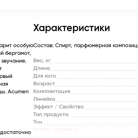
Характеристики
дарит особую
Состав: Спирт, парфюмерная композиц
й бергамот,
Вес, кг
 звучание.
Длина
т
Для кого
ервый
Возраст
ная
Комплектация
ды. Acumen
Линейка
 без
Эффект / Свойство
 поэтому
Тип продукта
нили и
Тон
Группа ароматов
) достаточно
Верхние ноты