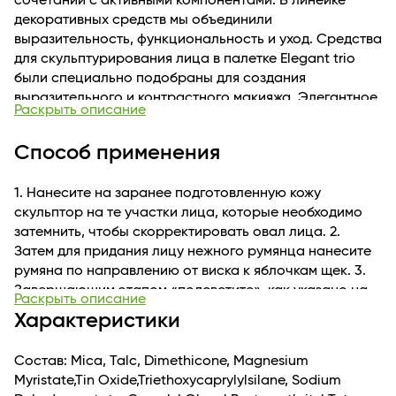
сочетании с активными компонентами. В линейке
декоративных средств мы объединили
выразительность, функциональность и уход. Средства
для скульптурирования лица в палетке Elegant trio
были специально подобраны для создания
выразительного и контрастного макияжа. Элегантное
Раскрыть описание
трио румян, хайлайтера и контуринга в сете №1 Light
skin идеально подходит для светлой кожи. В составе
Способ применения
средств присутствует витамин Е (Токоферол) - важный
компонент для кожи, отвечающий за эластичность и
1. Нанесите на заранее подготовленную кожу
упругость; токоферол поддерживает тонус и является
скульптор на те участки лица, которые необходимо
мощным антиоксидантом. Мы позаботились не только
затемнить, чтобы скорректировать овал лица. 2.
о качестве, но и об удобстве для потребителей, и
Затем для придания лицу нежного румянца нанесите
разместили на обратной стороне палетки понятную
румяна по направлению от виска к яблочкам щек. 3.
схему нанесения декоративных средств на лицо с
Завершающим этапом «подсветите», как указано на
указанием последовательности и кратким описанием.
Раскрыть описание
схеме палетки, участки лица сверкающим
Характеристики
хайлайтером и придайте своей коже невероятное
сияние.
Состав: Mica, Talc, Dimethicone, Magnesium
Myristate,Tin Oxide,Triethoxycaprylylsilane, Sodium