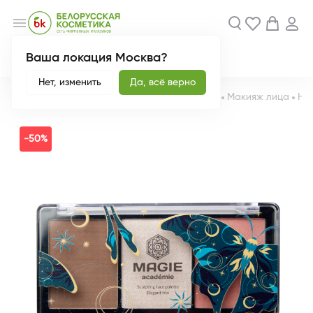
menu
Ваша локация Москва?
Акции
Новинки
Нет, изменить
Да, всё верно
Главная
Каталог
Декоративная косметика
Макияж лица
На
-50%