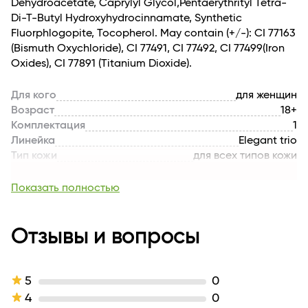
Dehydroacetate, Caprylyl Glycol,Pentaerythrityl Tetra-
Di-T-Butyl Hydroxyhydrocinnamate, Synthetic
Fluorphlogopite, Tocopherol. May contain (+/-): CI 77163
(Bismuth Oxychloride), CI 77491, CI 77492, CI 77499(Iron
Oxides), CI 77891 (Titanium Dioxide).
Для кого
для женщин
Возраст
18+
Комплектация
1
Линейка
Elegant trio
Тип кожи
для всех типов кожи
Назначение продукта
контуринг
Тип продукта
Палетка
Показать полностью
Тон
тон 01 Light skin
Производитель
ООО "Финтрейдинг"
Страна бренда
Отзывы и вопросы
РОССИЯ
Вес, кг
0.02
Длина
115
5
0
4
0