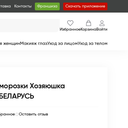
ставка
Контакты
Франшиза
Скачать приложение
Избранное
Корзина
Войти
я женщин
Макияж глаз
Уход за лицом
Уход за телом
аморозки Хозяюшка
 БЕЛАРУСЬ
бранное
Оставить отзыв