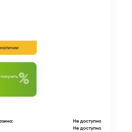
 наличии
%
 получить
азина:
Не доступно
Не доступно