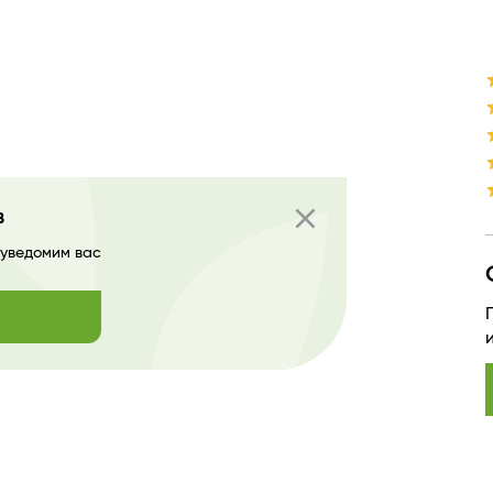
close
в
 уведомим вас