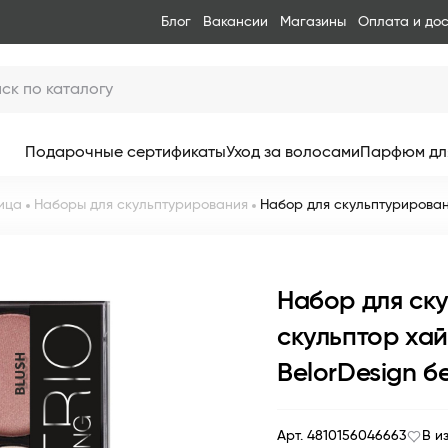
Блог
Вакансии
Магазины
Оплата и до
Подарочные сертификаты
Уход за волосами
Парфюм дл
ица
Наборы для скульптурирования
Набор для скульптурировани
Набор для ск
скульптор хай
BelorDesign б
Арт. 4810156046663
В и