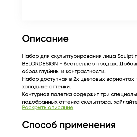
Описание
Набор для скульптурирования лица Sculptin
BELORDESIGN - бестселлер продаж. Добав
образ глубины и контрастности.
Набор доступная в 2х цветовых вариантах 
холодные оттенки.
Контурная палетка содержит три специаль
подобранных оттенка скульптора, хайлайт
Раскрыть описание
для контурирования, выделения и сияния.
Шелковистая текстура без усилий тушуется
Способ применения
на кожу лица легкой вуалью. Для более ярк
пигментации скульптор можно наслаивать 