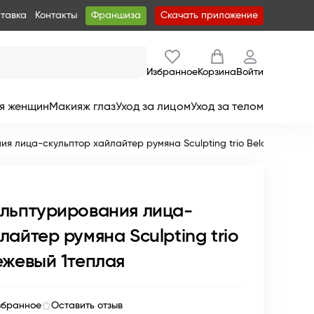
ставка
Контакты
Франшиза
Скачать приложение
Избранное
Корзина
Войти
я женщин
Макияж глаз
Уход за лицом
Уход за телом
я лица-скульптор хайлайтер румяна Sculpting trio BelorDesign б
ульптурирования лица-
лайтер румяна Sculpting trio
ежевый 1теплая
збранное
Оставить отзыв