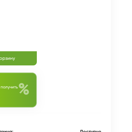
корзину
%
 получить
азина:
Доступно