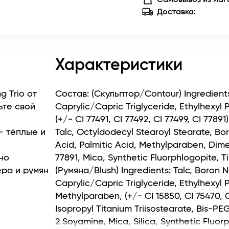
Доставка:
Характеристики
g Triо от
Состав: (Cкульптор/Сontour) Ingredients
ьте свой
Caprylic/Capric Triglyceride, Ethylhexyl 
(+/- CI 77491, CI 77492, CI 77499, CI 7789
– тёплые и
Talc, Octyldodecyl Stearoyl Stearate, Bor
Acid, Palmitic Acid, Methylparaben, Dimet
но
77891, Mica, Synthetic Fluorphlogopite, Tin
ера и румян
(Румяна/Blush) Ingredients: Talc, Boron N
Caprylic/Capric Triglyceride, Ethylhexyl 
 и ложится
Methylparaben, (+/- CI 15850, CI 75470, CI
ой
Isopropyl Titanium Triisostearate, Bis-
и делать
2 Soyamine, Mica, Silica, Synthetic Fluorp