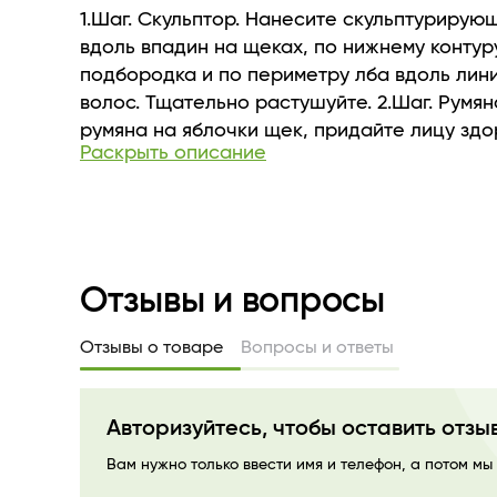
ярче цвет. Палетка идеально подходит для
1.Шаг. Скульптор. Нанесите скульптурирую
экспериментов в макияже, применяя всево
вдоль впадин на щеках, по нижнему контур
техники в макияже.
подбородка и по периметру лба вдоль лин
волос. Тщательно растушуйте. 2.Шаг. Румян
румяна на яблочки щек, придайте лицу здо
Раскрыть описание
свежий вид. 3.Шаг. Хайлайтер. Нанесите ха
выступающие части лица: верхнюю линию с
лба,спинку носа,верхную галочку губ.
Отзывы и вопросы
Отзывы о товаре
Вопросы и ответы
Авторизуйтесь, чтобы оставить отзы
Вам нужно только ввести имя и телефон, а потом мы