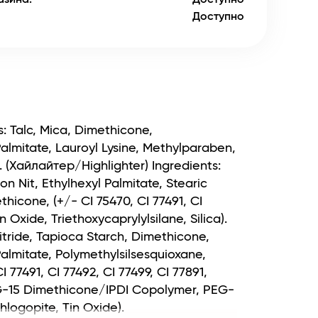
Доступно
: Talc, Mica, Dimethicone,
Palmitate, Lauroyl Lysine, Methylparaben,
1). (Хайлайтер/Highlighter) Ingredients:
on Nit, Ethylhexyl Palmitate, Stearic
hicone, (+/- CI 75470, CI 77491, CI
 Oxide, Triethoxycaprylylsilane, Silica).
itride, Tapioca Starch, Dimethicone,
Palmitate, Polymethylsilsesquioxane,
 77491, CI 77492, CI 77499, CI 77891,
PEG-15 Dimethicone/IPDI Copolymer, PEG-
hlogopite, Tin Oxide).