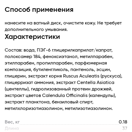
- глубокое очищение и сужение пор
Способ применения
- сокращение покраснений
- выравнивание текстуры кожи
нанесите на ватный диск, очистите кожу. Не требует
- возвращение коже яркости и мягкости.
дополнительного умывания.
Не содержит масел. Подходит даже для
Характеристики
чувствительной кожи
Результат: чистая матовая гладкая кожа, поры менее
заметны.
Состав: вода, ПЭГ-6 глицерилкаприлат/капрат,
Максимальный результат достигается при
полоксамер 184, феноксиэтанол, метилпарабен,
комплексном применении всех средств линии. Эффект
этилпарабен, пропилпарабен, парфюмерная
накапливается и сохраняется надолго.
композиция, бутиленгликоль, пантеноль, эсцин,
Подходит для любого типа кожи
глицерин, экстракт корня Ruscus Aculeatis (рускуса),
Рекомендуется использовать с 25 лет
глицерризат аммония, экстракт Centella Asiatica
(центеллы), гидролизованный протеин дрожжей,
экстракт цветов Calendula Officinalis (календулы),
экстракт планктона, бензиловый спирт,
метилхлоризотиазолинон, метилизотиазолинон.
Вес, кг
0.18
Длина
37