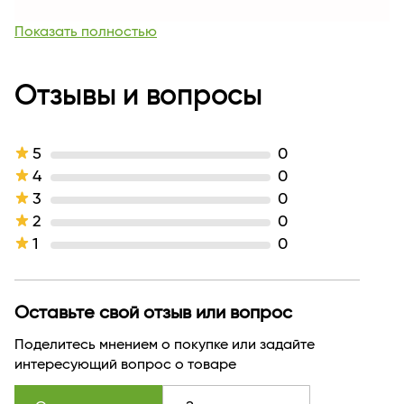
Для кого
для женщин
Возраст
Для всех возрастных категорий
Показать полностью
Комплектация
1
Линейка
PERFECT SKIN
Активные компоненты
Отзывы и вопросы
Epidermist и Biophitex
Тип кожи
для всех типов кожи
Назначение продукта
detox
Эффект / Свойство
успокаивающий
5
0
Тип продукта
Снятие макияжа
4
0
Текстура
жидкая
3
0
Производитель
Витэкс
2
0
Страна бренда
БЕЛАРУСЬ
1
0
Оставьте свой отзыв или вопрос
Поделитесь мнением о покупке или задайте
интересующий вопрос о товаре