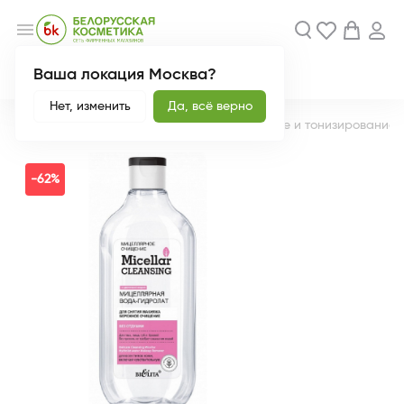
menu
Ваша локация Москва?
Акции
Новинки
Нет, изменить
Да, всё верно
Главная
Каталог
Уход за лицом
Очищение и тонизирование
-62%