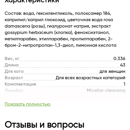
Характеристики
Состав: вода, гексиленгликоль, полоксамер 184,
каприлил/каприл глюкозид, цветочная вода rosa
damascena (розы), гиалуронат натрия, экстракт
gossypium herbaceum (хлопка), феноксиэтанол,
метилпарабен, этилпарабен, пропилпарабен, 2-
бром-2-нитропропан-1,3-диол, лимонная кислота
Вес, кг
0.336
Длина
43
Для кого
для женщин
Возраст
Для всех возрастных категорий
Комплектация
1
Линейка
Micellar cleansing
Активные
цветочная вода, экстракт хлопка,
компоненты
гиалурон
Показать полностью
Тип кожи
для всех типов кожи
Назначение продукта
detox
Тип продукта
Отзывы и вопросы
Снятие макияжа
Текстура
жидкая