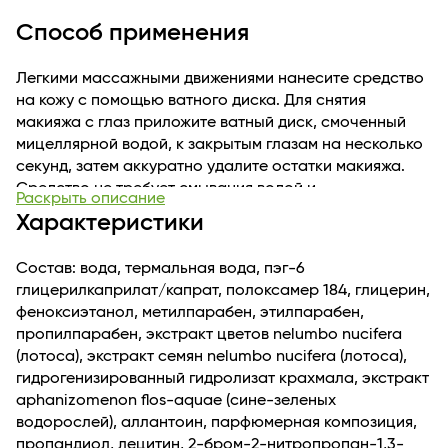
Мицеллы, не разрушая липидные структуры, мягко
Способ применения
очищают, захватывают и удаляют малейшие частички
загрязнений, жира и остатки макияжа на коже лица и
Легкими массажными движениями нанесите средство
деликатной области вокруг глаз.
на кожу с помощью ватного диска. Для снятия
макияжа с глаз приложите ватный диск, смоченный
мицеллярной водой, к закрытым глазам на несколько
секунд, затем аккуратно удалите остатки макияжа.
Средство не требует смывания водой и
Раскрыть описание
дополнительного умывания.
Характеристики
Состав: вода, термальная вода, пэг-6
глицерилкаприлат/капрат, полоксамер 184, глицерин,
феноксиэтанол, метилпарабен, этилпарабен,
пропилпарабен, экстракт цветов nelumbo nucifera
(лотоса), экстракт семян nelumbo nucifera (лотоса),
гидрогенизированный гидролизат крахмала, экстракт
aphanizomenon flos-aquae (сине-зеленых
водорослей), аллантоин, парфюмерная композиция,
пропандиол, лецитин, 2-бром-2-нитропропан-1,3-