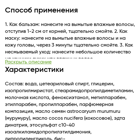
длине, улучшают прочность и эластичность, придают
Способ применения
волосам еще больше шелковистости и
восхитительного сияния.
1. Как бальзам: нанесите на вымытые влажные волосы,
отступив 1-2 см от корней, тщательно смойте. 2. Как
маску: нанесите на вымытые влажные волосы и на
кожу головы, через 3 минуты тщательно смойте. 3. Как
несмываемый уход: нанесите небольшое количество
на кончики сухих или влажных волос.
Раскрыть описание
Характеристики
Состав: вода, цетеариловый спирт, глицерин,
изопропилмиристат, стеарамидопропилдиметиламин,
молочная кислота, феноксиэтанол, метилпарабен,
этилпарабен, пропилпарабен, парфюмерная
композиция, масло семян astrocaryum murumuru
(мурумуру), масло cocos nucifera (кокосовое), эдта
динатрия, этосульфат c10-40
изоалкиламидопропилэтилдимония,
дипропиленгликоль, бис-