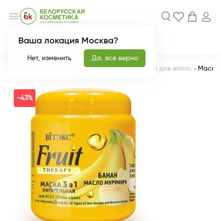
menu
Ваша локация Москва?
Акции
Новинки
Нет, изменить
Да, всё верно
Главная
Каталог
Уход за волосами
Маски для волос
Маска 
-43%