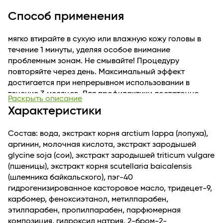
• удлинение фазы анагена (период активного роста
Способ применения
волос) на 12,7%
BYCAPIL™ продлевает фазу анагена (период активного
мягко втирайте в сухую или влажную кожу головы в
роста волос), останавливает выпадение, придает
течение 1 минуты, уделяя особое внимание
волосам плотность и блеск..
проблемным зонам. Не смывайте! Процедуру
Масло бэй насыщает волосы и кожу головы
повторяйте через день. Максимальный эффект
ценнейшими питательными элементами, делает
достигается при непрерывном использовании в
локоны гладкими и сияющими.
течение 3 месяцев. Для профилактики достаточно
Масло репейное и экстракт репейника
Раскрыть описание
использовать средство 1 раз в неделю. Подходит для
предотвращают выпадение волос, стимулируют их
Характеристики
постоянного применения.
рост, укрепляют и оздоравливают.
Кофеин укрепляет тонкие и склонные к выпадению
Состав: вода, экстракт корня arctium lappa (лопуха),
волосы, стимулирует и ускоряет их рост.
аргинин, молочная кислота, экстракт зародышей
Аминокислота L-аргинин восстанавливает структуру
glycine soja (сои), экстракт зародышей triticum vulgare
волос, делает их гладкими, сильными, послушными.
(пшеницы), экстракт корня scutellaria baicalensis
(шлемника байкальского), пэг-40
гидрогенизированное касторовое масло, тридецет-9,
карбомер, феноксиэтанол, метилпарабен,
этилпарабен, пропилпарабен, парфюмерная
композиция, гидроксид натрия, 2-бром-2-