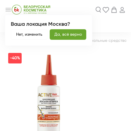
menu
Ваша локация Москва?
Акции
Новинки
Нет, изменить
Да, всё верно
Главная
Каталог
Уход за волосами
Специальные средства д
-40%