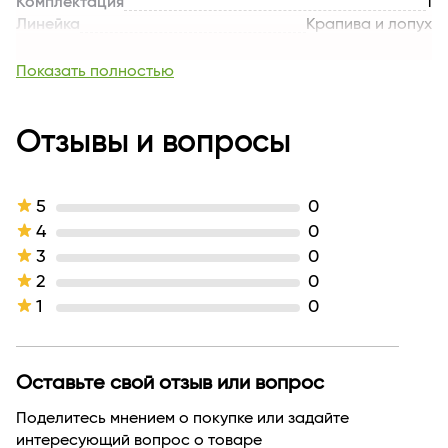
Комплектация
1
Линейка
Крапива и лопух
Тип волос
для всех типов
Назначение продукта
сверхсильная фиксация
Показать полностью
Тип продукта
Лак
Текстура
жидкая
Производитель
Отзывы и вопросы
Витэкс
Страна бренда
БЕЛАРУСЬ
5
0
4
0
3
0
2
0
1
0
Оставьте свой отзыв или вопрос
Поделитесь мнением о покупке или задайте
интересующий вопрос о товаре