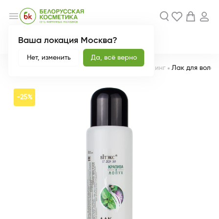
menu
Ваша локация Москва?
Акции
Новинки
Нет, изменить
Да, всё верно
Главная
Каталог
Уход за волосами
Стайлинг
Лак для волос
-25%