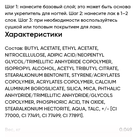
Шаг 1: нанесите базовый слой; это может быть основа
или укрепитель для ногтей. Шаг 2: нанесите лак в 1–2
слоя. Шаг 3: при необходимости воспользуйтесь
сушкой или топовым покрытием для лака.
Характеристики
Состав: BUTYL ACETATE, ETHYL ACETATE,
NITROCELLULOSE, ADIPIC ACID/NEOPENTYL
GLYCOL/TRIMELLITIC ANHYDRIDE COPOLYMER,
ISOPROPYL ALCOHOL, ACETYL TRIBUTYL CITRATE,
STEARALKONIUM BENTONITE, STYRENE/ACRYLATES
COPOLYMER, ACRYLATES COPOLYMER, CALCIUM
ALUMINUM BOROSILICATE, SILICA, MICA, PHTHALIC
ANHYDRIDE/TRIMELLITIC ANHYDRIDE/GLYCOLS
COPOLYMER, PHOSPHORIC ACID, TIN OXIDE,
STEARALKONIUM HECTORITE, AQUA, TALC, +/- [CI
77000, CI 77491, CI 77499, CI 77891].
Вес, кг
0.049
Длина
25