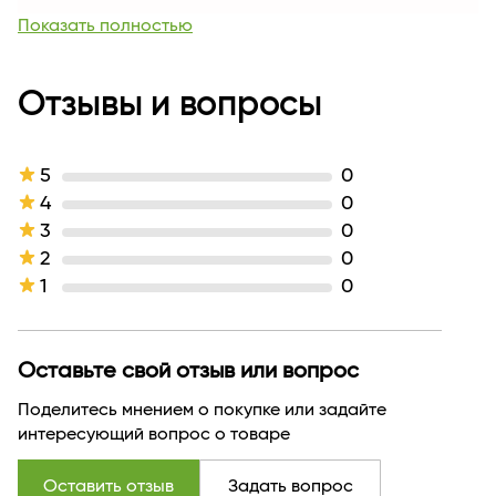
Для кого
для женщин
Показать полностью
Возраст
Для всех возрастных категорий
Комплектация
1
Линейка
Отзывы и вопросы
Metallic Show
Тип кожи
для всех типов кожи
Эффект / Свойство
эффект зеркального глянца
Тип продукта
Лак
5
0
Тон
303 бронзовый загар
4
0
Производитель
ООО "ЛЮКС-ВИЗАЖ"
3
0
Страна бренда
БЕЛАРУСЬ
2
0
1
0
Оставьте свой отзыв или вопрос
Поделитесь мнением о покупке или задайте
интересующий вопрос о товаре
Оставить отзыв
Задать вопрос