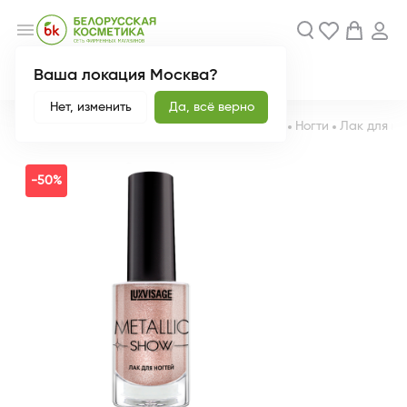
menu
Ваша локация Москва?
Акции
Новинки
Нет, изменить
Да, всё верно
Главная
Каталог
Декоративная косметика
Ногти
Лак для но
-50%