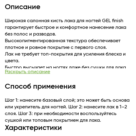
Описание
Широкая салонная кисть лака для ногтей GEL finish
гарантирует быстрое и комфортное нанесение лака
без полос и разводов.
Высокопигментированная текстура обеспечивает
плотное и ровное покрытие с первого слоя.
Лак не требует топ-покрытия для усиления блеска и
цвета.
Быстро высыхает на ногтях даже без сушки для лака.
Раскрыть описание
Суперстойкое глянцевое покрытие продержится без
сколов на ногтях до 5 дней.
Способ применения
Цветовая палитра лака представлена как
классическими базовыми, так и трендовыми
Шаг 1: нанесите базовый слой; это может быть основа
оттенками.
или укрепитель для ногтей. Шаг 2: нанесите лак в 1–2
Безопасная формула «5FREE»: не содержит толуол,
слоя. Шаг 3: при необходимости воспользуйтесь
формальдегид, формальдегидные смолы, камфору,
сушкой или топовым покрытием для лака.
дибутилфталат.
Характеристики