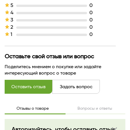
Линейка
GEL finish
5
0
Тип кожи
для всех типов кожи
4
0
Тип продукта
Лак
3
0
Тон
7 красный
2
0
Производитель
ООО "ЛЮКС-ВИЗАЖ"
1
0
Страна бренда
БЕЛАРУСЬ
Оставьте свой отзыв или вопрос
Поделитесь мнением о покупке или задайте
интересующий вопрос о товаре
Оставить отзыв
Задать вопрос
Отзывы о товаре
Вопросы и ответы
close
Авторизуйтесь, чтобы оставить отзыв