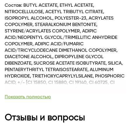
Состав: BUTYL ACETATE, ETHYL ACETATE,
NITROCELLULOSE, ACETYL TRIBUTYL CITRATE,
ISOPROPYL ALCOHOL, POLYESTER-23, ACRYLATES
COPOLYMER, STEARALKONIUM BENTONITE,
STYRENE/ACRYLATES COPOLYMER, ADIPIC
ACID/NEOPENTYL GLYCOL/TRIMELLITIC ANHYDRIDE
COPOLYMER, ADIPIC ACID/FUMARIC
ACID/TRICYCLODECANE DIMETHANOL COPOLYMER,
DIACETONE ALCOHOL, DIPROPYLENE GLYCOL
DIBENZOATE, SUCROSE ACETATE ISOBUTYRATE, SILICA,
PENTAERYTHRITYL TETRAISOSTEARATE, ALUMINUM
HYDROXIDE, TRIETHOXYCAPRYLYLSILANE, PHOSPHORIC
ACID, +/- [CI 15850, CI 15880, CI 19140, CI 60725, CI
77491, CI 77499, CI 77510, CI 77891].
Показать полностью
Вес, кг
0.048
Длина
25
Для кого
Отзывы и вопросы
для женщин
Возраст
Для всех возрастных категорий
Комплектация
1